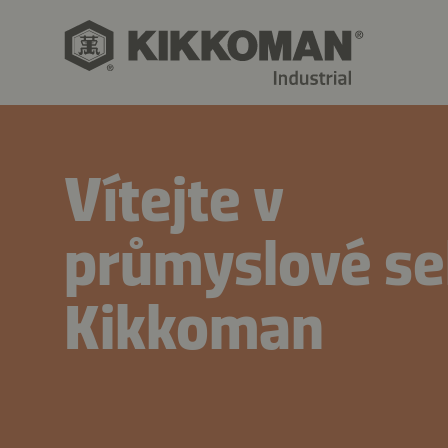
Vítejte v
průmyslové se
Kikkoman