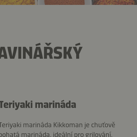
RAVINÁŘSKÝ
Teriyaki marináda
Teriyaki marináda Kikkoman je chuťově
bohatá marináda, ideální pro grilování,