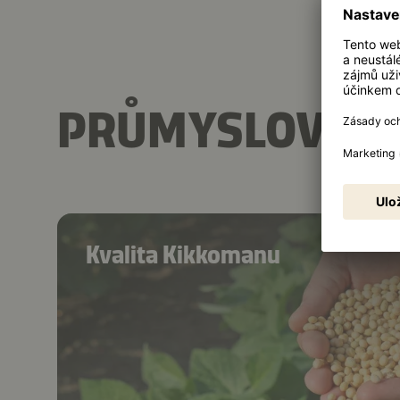
PRŮMYSLOVÉ PO
Kvalita Kikkomanu