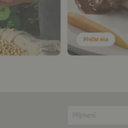
Přečíst více
Příjmení