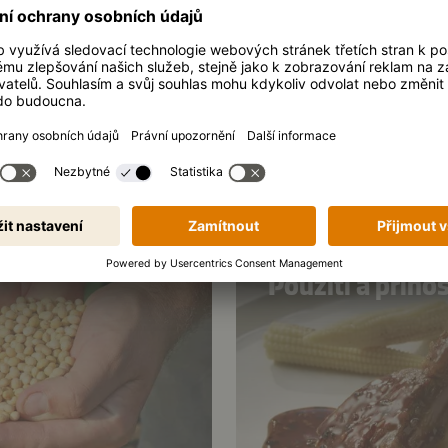
UŽITÍ
Použití a příno