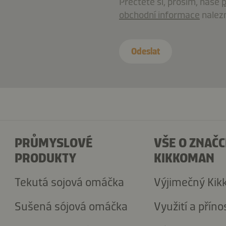
Přečtěte si, prosím, naše
p
40466-
obchodní informace
nalezn
8d2I1HpUZrMD4oWL
Odeslat
PRŮMYSLOVÉ
VŠE O ZNAČC
PRODUKTY
KIKKOMAN
Tekutá sojová omáčka
Výjimečný Ki
Sušená sójová omáčka
Využití a příno