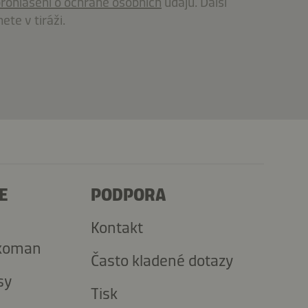
rohlášení o ochraně osobních
údajů. Další
ete v tiráži.
hvPkXRj5C
E
PODPORA
Kontakt
kkoman
Často kladené dotazy
sy
Tisk