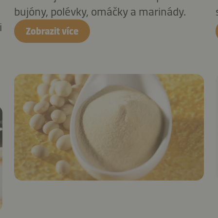
bujóny, polévky, omáčky a marinády.
i
Zobrazit více