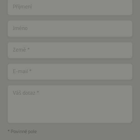
Příjmení
Jméno
Země
E-mail
contactCZ-
Váš dotaz
B2B-
40466-
ovYI0X9Jn2upj
* Povinné pole