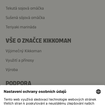
Tekutá sojová omáčka
Sušená sójová omáčka
Teriyaki marináda
VŠE O ZNAČCE KIKKOMAN
Výjimečný Kikkoman
Využití a přínosy
Výroba
PODPORA
Kontakt
Často kladené dotazy