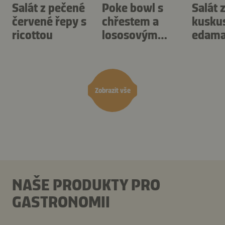
Salát z pečené
Poke bowl s
Salát 
červené řepy s
chřestem a
kusku
ricottou
lososovým
edama
cevich
waka
Zobrazit vše
NAŠE PRODUKTY PRO
GASTRONOMII