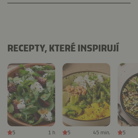
RECEPTY, KTERÉ INSPIRUJÍ
5
1 h
5
45 min.
5