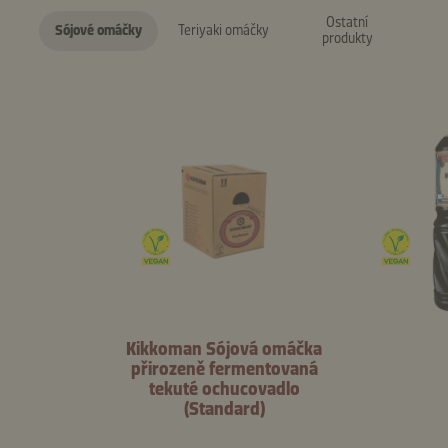
Ostatní
Sójové omáčky
Teriyaki omáčky
produkty
Kikkoman Sójová omáčka
přirozeně fermentovaná
tekuté ochucovadlo
(Standard)