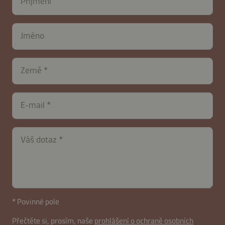
Příjmení
Jméno
Země
E-mail
Váš dotaz
* Povinné pole
Přečtěte si, prosím, naše
prohlášení o ochraně osobních