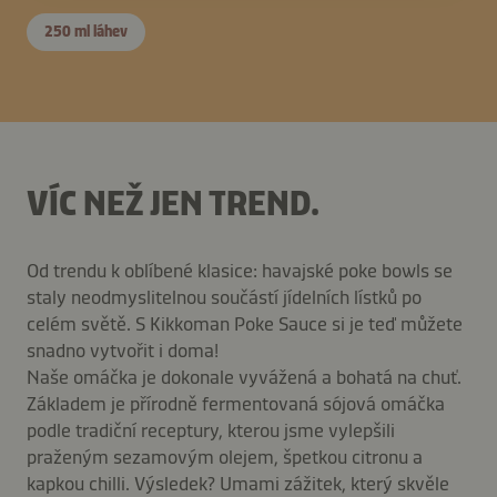
250 ml láhev
VÍC NEŽ JEN TREND.
Od trendu k oblíbené klasice: havajské poke bowls se
staly neodmyslitelnou součástí jídelních lístků po
celém světě. S Kikkoman Poke Sauce si je teď můžete
snadno vytvořit i doma!
Naše omáčka je dokonale vyvážená a bohatá na chuť.
Základem je přírodně fermentovaná sójová omáčka
podle tradiční receptury, kterou jsme vylepšili
praženým sezamovým olejem, špetkou citronu a
kapkou chilli. Výsledek? Umami zážitek, který skvěle