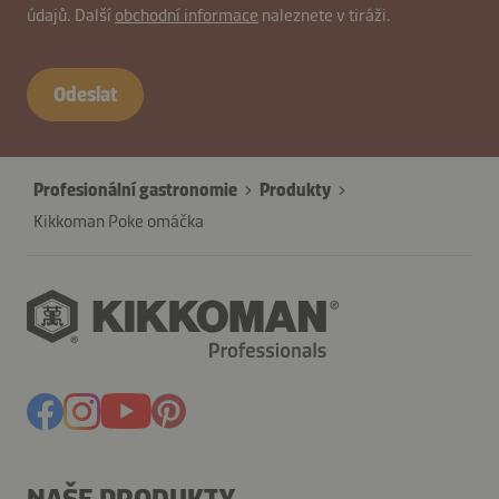
údajů. Další
obchodní informace
naleznete v tiráži.
contactCZ-
B2B-
Odeslat
40467-
TfaqgjYu5rlkwoACOLV
Profesionální gastronomie
Produkty
Kikkoman Poke omáčka