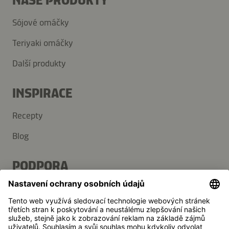
NAŠE PRODUKTY
Sójové omáčky
Teriyaki omáčky
Další produkty
INSPIRACE
Recepty
Blog
PODPORA
Kontakt
Často kladené dotazy