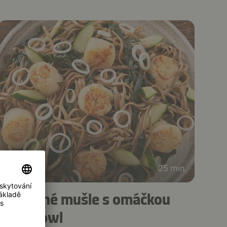
25 min.
Grilované mušle s omáčkou
poke bowl