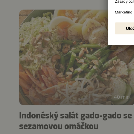
40 min.
Indonéský salát gado-gado se
sezamovou omáčkou