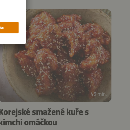
45 min.
Korejské smažené kuře s
kimchi omáčkou