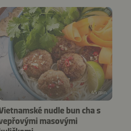
45 min.
Vietnamské nudle bun cha s
vepřovými masovými