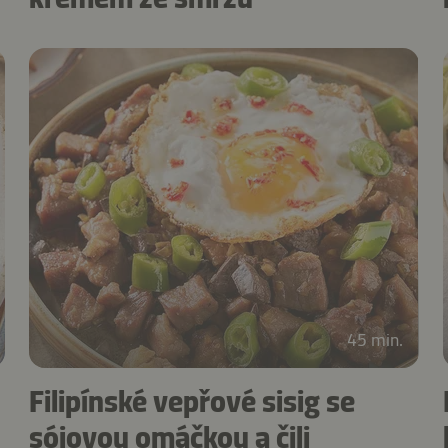
45 min.
Filipínské vepřové sisig se
sójovou omáčkou a čili