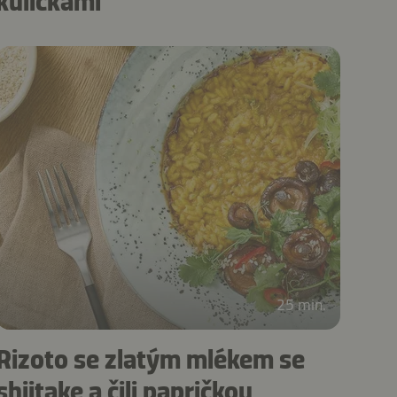
kuličkami
25 min.
Rizoto se zlatým mlékem se
shiitake a čili papričkou