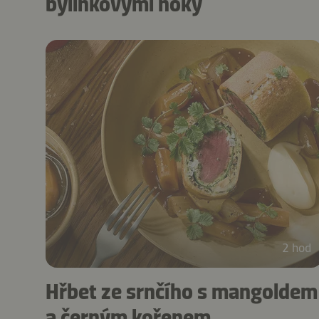
bylinkovými noky
2 hod
Hřbet ze srnčího s mangoldem
a černým kořenem