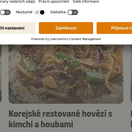
33 min.
Korejské restované hovězí s
kimchi a houbami