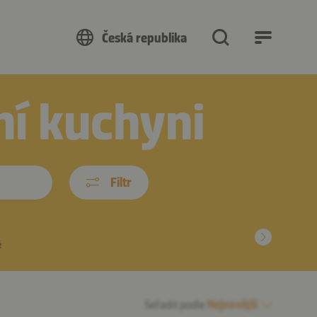
Česká republika
ní kuchyni
Filtr
é
Seřadit podle
Nejnovější