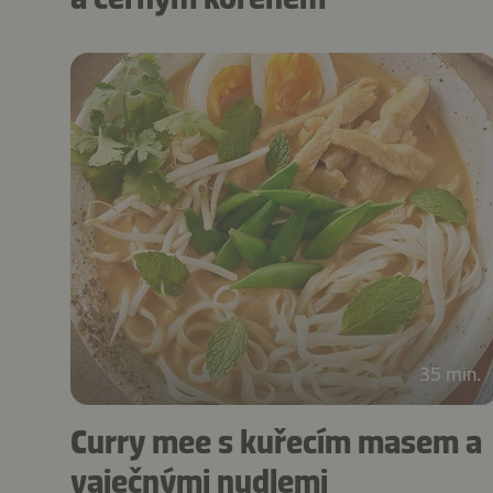
35 min.
Curry mee s kuřecím masem a
vaječnými nudlemi