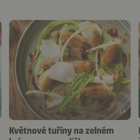
1 h
Květnové tuříny na zelném