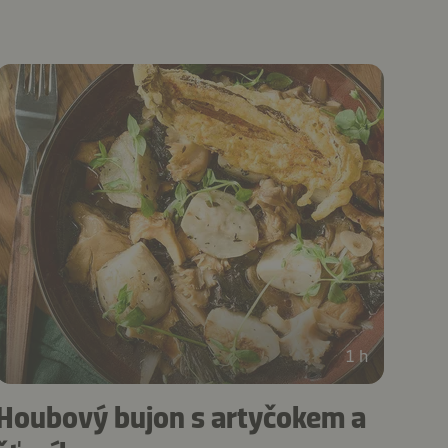
1 h
Houbový bujon s artyčokem a