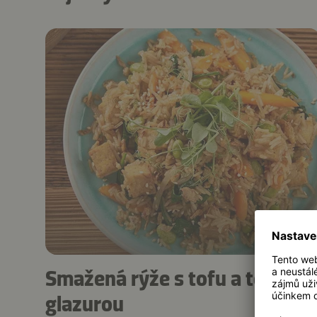
25 min.
Smažená rýže s tofu a teriyaki
glazurou