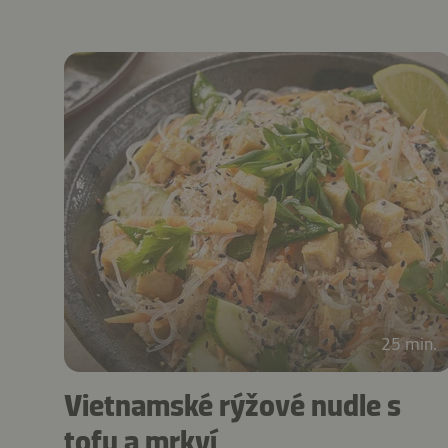
25 min.
Vietnamské rýžové nudle s
tofu a mrkví