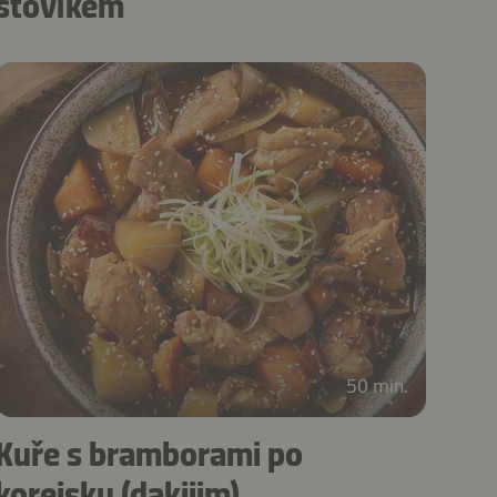
šťovíkem
50 min.
Kuře s bramborami po
korejsku (dakjjim)