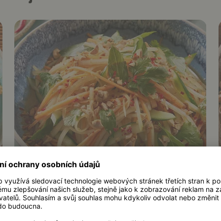
20 min.
Salát ze zelené papáji s
omáčkou ponzu