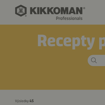
Recepty p
Výsledky
45