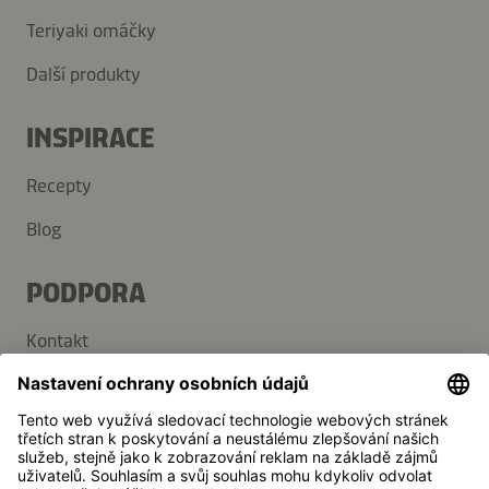
Teriyaki omáčky
Další produkty
INSPIRACE
Recepty
Blog
PODPORA
Kontakt
Často kladené dotazy
Média