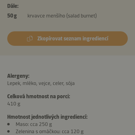
Dále:
50 g
krvavce menšího (salad burnet)
Zkopírovat seznam ingrediencí
Alergeny:
Lepek, mléko, vejce, celer, sója
Celková hmotnost na porci:
410 g
Hmotnost jednotlivých ingrediencí:
Maso: cca 250 g
Zelenina s omáčkou: cca 120 g