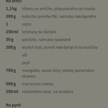
Na srnčí:
1,2 kg
hřbetu ze srnčího, připraveného do trouby
200 g
kuřecího prsního filé, nahrubo nakrájeného
1
vejce
150 ml
smetany ke šlehání
30 g
petržele, nahrubo nasekané
200 g
lesních hub, jemně nakrájených na kostičky
sůl
pepř
700 g
mangoldu, pouze listy, stonky ponechány
stranou
500 g
tramezzini chleba
100 ml
rostlinného oleje, na smažení
Na pyré: