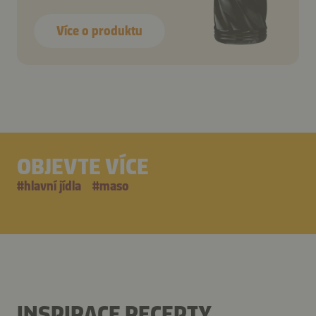
Více o produktu
OBJEVTE VÍCE
#
hlavní jídla
#
maso
INSPIRACE RECEPTY