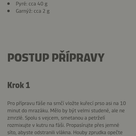
Pyré: cca 40 g
Garnýž: cca 2 g
POSTUP PŘÍPRAVY
Krok 1
Pro přípravu fáše na srnčí vložte kuřecí prso asi na 10
minut do mrazáku. Mělo by být velmi studené, ale ne
zmrzlé. Spolu s vejcem, smetanou a petrželí
rozmixujte v kutru na fáši. Propasírujte přes jemné
síto, abyste odstranili vlákna. Houby zprudka opečte