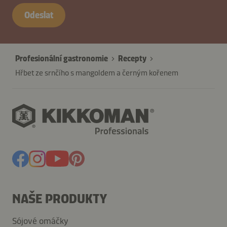
AxIC4bBFEvXP7h
Odeslat
Profesionální gastronomie
Recepty
Hřbet ze srnčího s mangoldem a černým kořenem
NAŠE PRODUKTY
Sójové omáčky