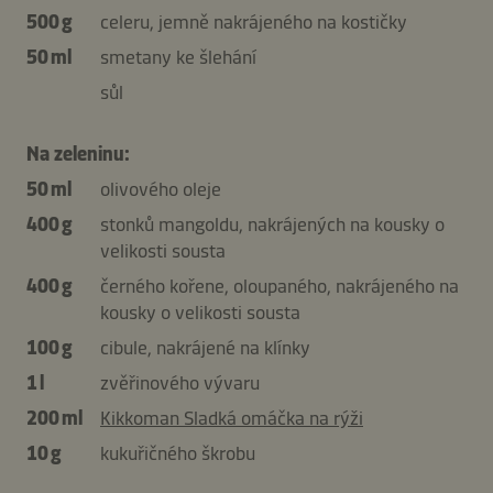
500 g
celeru, jemně nakrájeného na kostičky
50 ml
smetany ke šlehání
sůl
Na zeleninu:
50 ml
olivového oleje
400 g
stonků mangoldu, nakrájených na kousky o
velikosti sousta
400 g
černého kořene, oloupaného, nakrájeného na
kousky o velikosti sousta
100 g
cibule, nakrájené na klínky
1 l
zvěřinového vývaru
200 ml
Kikkoman Sladká omáčka na rýži
10 g
kukuřičného škrobu