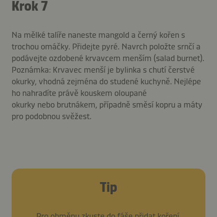
Krok 7
Na mělké talíře naneste mangold a černý kořen s
trochou omáčky. Přidejte pyré. Navrch položte srnčí a
podávejte ozdobené krvavcem menším (salad burnet).
Poznámka: Krvavec menší je bylinka s chutí čerstvé
okurky, vhodná zejména do studené kuchyně. Nejlépe
ho nahradíte právě kouskem oloupané
okurky nebo brutnákem, případně směsí kopru a máty
pro podobnou svěžest.
Tip
Pro obměnu zkuste do fáše přidat koření,