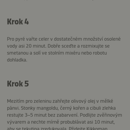
Krok 4
Pro pyré vařte celer v dostatečném množství osolené
vody asi 20 minut. Dobře sceďte a rozmixujte se
smetanou a solí ve stolním mixéru nebo robotu
dohladka.
Krok 5
Mezitím pro zeleninu zahřejte olivový olej v mělké
pánvi. Stonky mangoldu, černý kořen a cibuli zlehka
restujte 3–5 minut bez zabarvení. Podlijte zvěřinovým
vývarem a nechte mírně probublávat asi 10 minut,
aby se tekutina zredukovala. Přidejte Kikkoman