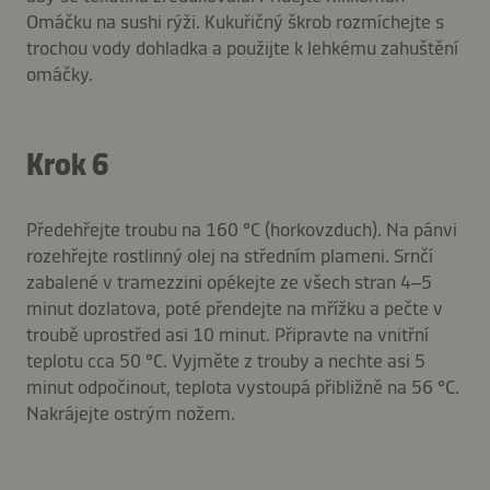
Omáčku na sushi rýži. Kukuřičný škrob rozmíchejte s
trochou vody dohladka a použijte k lehkému zahuštění
omáčky.
Krok 6
Předehřejte troubu na 160 °C (horkovzduch). Na pánvi
rozehřejte rostlinný olej na středním plameni. Srnčí
zabalené v tramezzini opékejte ze všech stran 4–5
minut dozlatova, poté přendejte na mřížku a pečte v
troubě uprostřed asi 10 minut. Připravte na vnitřní
teplotu cca 50 °C. Vyjměte z trouby a nechte asi 5
minut odpočinout, teplota vystoupá přibližně na 56 °C.
Nakrájejte ostrým nožem.