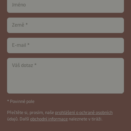
Jméno
Země
E-mail
Váš dotaz
* Povinné pole
contactCZ-
Přečtěte si, prosím, naše
prohlášení o ochraně osobních
údajů. Další
obchodní informace
naleznete v tiráži.
B2B-
40467-