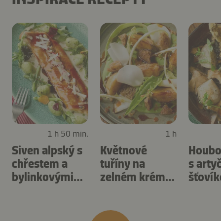
1 h 50 min.
1 h
Siven alpský s
Květnové
Houbo
chřestem a
tuříny na
s arty
bylinkovými
zelném krému
šťoví
noky
s pampeliškou