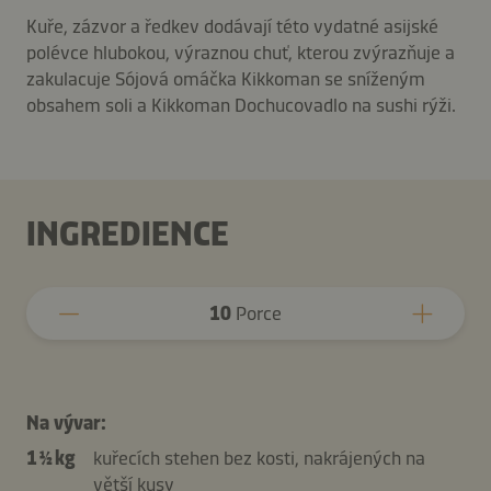
Kuře, zázvor a ředkev dodávají této vydatné asijské
polévce hlubokou, výraznou chuť, kterou zvýrazňuje a
zakulacuje Sójová omáčka Kikkoman se sníženým
obsahem soli a Kikkoman Dochucovadlo na sushi rýži.
INGREDIENCE
10
Porce
Na vývar:
1 ½ kg
kuřecích stehen bez kosti, nakrájených na
větší kusy