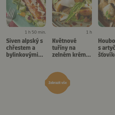
1 h 50 min.
1 h
Siven alpský s
Květnové
Houbo
chřestem a
tuříny na
s arty
bylinkovými
zelném krému
šťoví
noky
s pampeliškou
Zobrazit vše