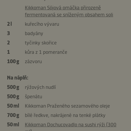
Kikkoman Sójová omáčka přirozeně
fermentovaná se sníženým obsahem soli
2 l
kuřecího vývaru
3
badyány
2
tyčinky skořice
1
kůra z 1 pomeranče
100 g
zázvoru
Na náplň:
500 g
rýžových nudlí
500 g
špenátu
50 ml
Kikkoman Praženého sezamového oleje
700 g
bílé ředkve, nakrájené na tenké plátky
50 ml
Kikkoman Dochucovadlo na sushi rýži (300