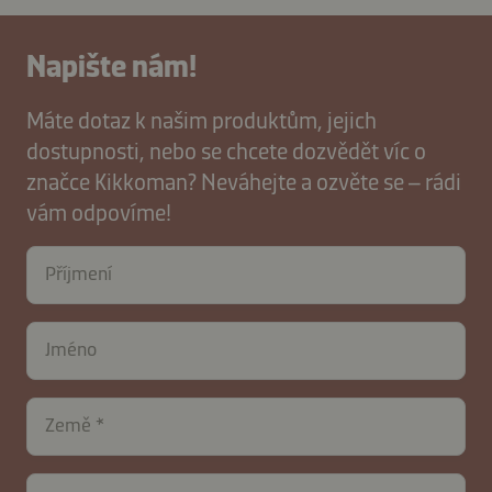
Napište nám!
Máte dotaz k našim produktům, jejich
dostupnosti, nebo se chcete dozvědět víc o
značce Kikkoman? Neváhejte a ozvěte se – rádi
vám odpovíme!
contactCZ-
Příjmení
B2B-
40467-
tjqZ47fnFhW0aMBkxwP6R
Jméno
Země