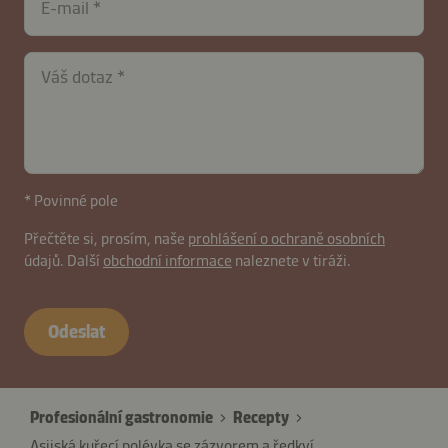
E-mail
Váš dotaz
* Povinné pole
Přečtěte si, prosím, naše
prohlášení o ochraně osobních
údajů. Další
obchodní informace
naleznete v tiráži.
Odeslat
Profesionální gastronomie
Recepty
Asijská kuřecí polévka se zázvorem a ředkví