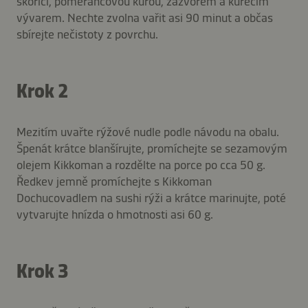
skořicí, pomerančovou kůrou, zázvorem a kuřecím
vývarem. Nechte zvolna vařit asi 90 minut a občas
sbírejte nečistoty z povrchu.
Krok 2
Mezitím uvařte rýžové nudle podle návodu na obalu.
Špenát krátce blanšírujte, promíchejte se sezamovým
olejem Kikkoman a rozdělte na porce po cca 50 g.
Ředkev jemně promíchejte s Kikkoman
Dochucovadlem na sushi rýži a krátce marinujte, poté
vytvarujte hnízda o hmotnosti asi 60 g.
Krok 3