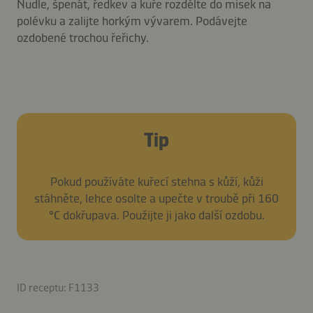
Nudle, špenát, ředkev a kuře rozdělte do misek na
polévku a zalijte horkým vývarem. Podávejte
ozdobené trochou řeřichy.
Tip
Pokud používáte kuřecí stehna s kůží, kůži
stáhněte, lehce osolte a upečte v troubě při 160
°C dokřupava. Použijte ji jako další ozdobu.
ID receptu: F1133