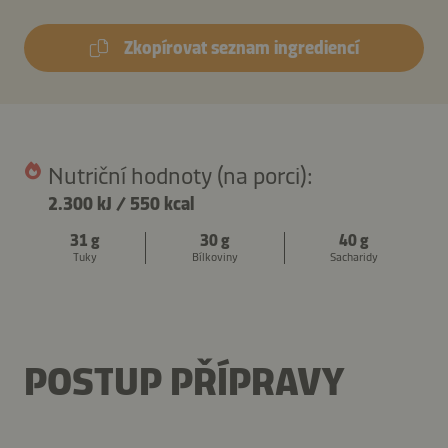
Zkopírovat seznam ingrediencí
Nutriční hodnoty (na porci):
2.300 kJ
/
550 kcal
31 g
30 g
40 g
Tuky
Bílkoviny
Sacharidy
POSTUP PŘÍPRAVY