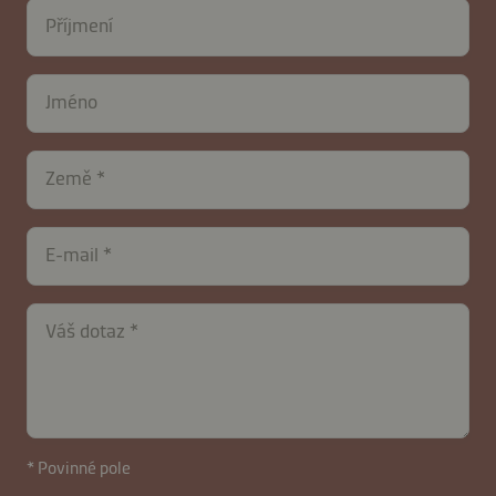
Příjmení
Jméno
Země
E-mail
Váš dotaz
contactCZ-
* Povinné pole