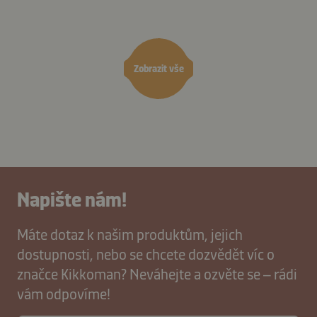
kimchi
vietn
omáčkou
omáč
Zobrazit vše
Napište nám!
Máte dotaz k našim produktům, jejich
dostupnosti, nebo se chcete dozvědět víc o
značce Kikkoman? Neváhejte a ozvěte se – rádi
vám odpovíme!