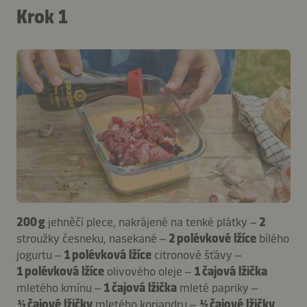
Krok 1
200 g
jehněčí plece, nakrájené na tenké plátky –
2
stroužky česneku, nasekané –
2 polévkové lžíce
bílého
jogurtu –
1 polévková lžíce
citronové šťávy –
1 polévková lžíce
olivového oleje –
1 čajová lžička
mletého kmínu –
1 čajová lžička
mleté ​​papriky –
½ čajové lžičky
mletého koriandru –
½ čajové lžičky