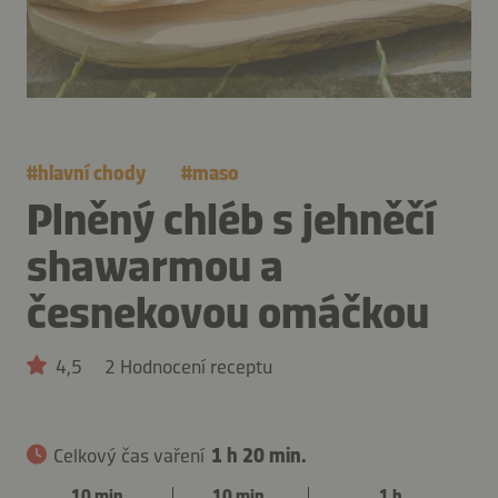
#
hlavní chody
#
maso
Plněný chléb s jehněčí
shawarmou a
česnekovou omáčkou
4,5
2 Hodnocení receptu
Celkový čas vaření
1 h 20 min.
10 min.
10 min.
1 h