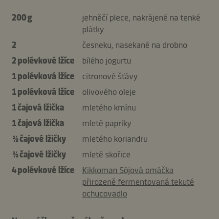
200 g
jehněčí plece, nakrájené na tenké
plátky
2
česneku, nasekané na drobno
2 polévkové lžíce
bílého jogurtu
1 polévková lžíce
citronové šťávy
1 polévková lžíce
olivového oleje
1 čajová lžička
mletého kmínu
1 čajová lžička
mleté ​​papriky
½ čajové lžičky
mletého koriandru
½ čajové lžičky
mleté ​​skořice
4 polévkové lžíce
Kikkoman Sójová omáčka
přirozeně fermentovaná tekuté
ochucovadlo