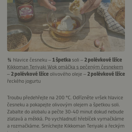
½
hlavice česneku –
1 špetka
soli –
2 polévkové lžíce
Kikkoman Teriyaki Wok omáčka s pečeným česnekem
–
2 polévkové lžíce
olivového oleje –
2 polévkové lžíce
řeckého jogurtu
Troubu předehřejte na 200 °C. Odřízněte vršek hlavice
česneku a pokapejte olivovým olejem a špetkou soli.
Zabalte do alobalu a pečte 30-40 minut dokud nebude
zlatavá a měkká. Po vychladnutí hřebíček vymačkáme
a rozmačkáme. Smíchejte Kikkoman Teriyaki a řeckým