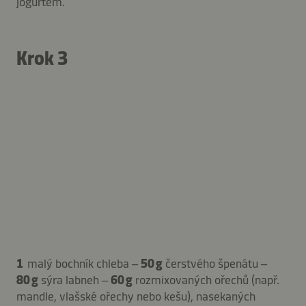
jogurtem.
Krok 3
1
malý bochník chleba –
50 g
čerstvého špenátu –
80 g
sýra labneh –
60 g
rozmixovaných ořechů (např.
mandle, vlašské ořechy nebo kešu), nasekaných