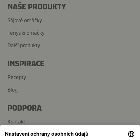
NAŠE PRODUKTY
Sójové omáčky
Teriyaki omáčky
Další produkty
INSPIRACE
Recepty
Blog
PODPORA
Kontakt
Často kladené dotazy