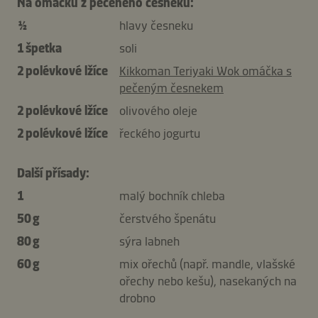
Na omáčku z pečeného česneku:
½
hlavy česneku
1 špetka
soli
2 polévkové lžíce
Kikkoman Teriyaki Wok omáčka s
pečeným česnekem
2 polévkové lžíce
olivového oleje
2 polévkové lžíce
řeckého jogurtu
Další přísady:
1
malý bochník chleba
50 g
čerstvého špenátu
80 g
sýra labneh
60 g
mix ořechů (např. mandle, vlašské
ořechy nebo kešu), nasekaných na
drobno