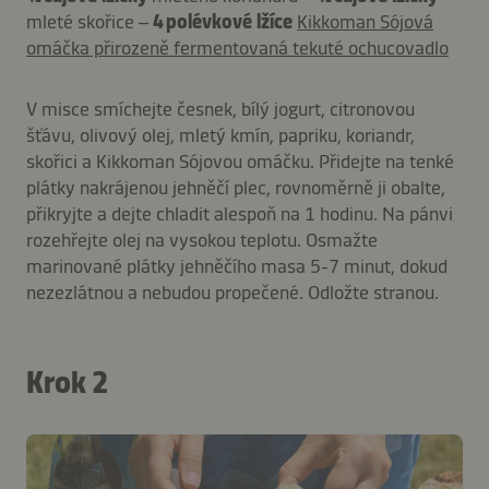
mleté ​​skořice –
4 polévkové lžíce
Kikkoman Sójová
omáčka přirozeně fermentovaná tekuté ochucovadlo
V misce smíchejte česnek, bílý jogurt, citronovou
šťávu, olivový olej, mletý kmín, papriku, koriandr,
skořici a Kikkoman Sójovou omáčku. Přidejte na tenké
plátky nakrájenou jehněčí plec, rovnoměrně ji obalte,
přikryjte a dejte chladit alespoň na 1 hodinu. Na pánvi
rozehřejte olej na vysokou teplotu. Osmažte
marinované plátky jehněčího masa 5-7 minut, dokud
nezezlátnou a nebudou propečené. Odložte stranou.
Krok 2