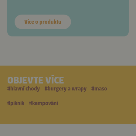
Více o produktu
OBJEVTE VÍCE
#
hlavní chody
#
burgery a wrapy
#
maso
#
piknik
#
kempování