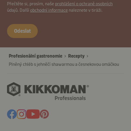
B2B-
Přečtěte si, prosím, naše
prohlášení o ochraně osobních
40467-
údajů. Další
obchodní informace
naleznete v tiráži.
uMAbgNn
Odeslat
Profesionální gastronomie
Recepty
Plněný chléb s jehněčí shawarmou a česnekovou omáčkou