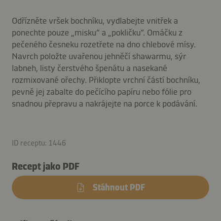
Odřízněte vršek bochníku, vydlabejte vnitřek a
ponechte pouze „misku“ a „pokličku“. Omáčku z
pečeného česneku rozetřete na dno chlebové mísy.
Navrch položte uvařenou jehněčí shawarmu, sýr
labneh, listy čerstvého špenátu a nasekané
rozmixované ořechy. Přiklopte vrchní částí bochníku,
pevně jej zabalte do pečícího papíru nebo fólie pro
snadnou přepravu a nakrájejte na porce k podávání.
ID receptu: 1446
Recept jako PDF
Stáhnout PDF