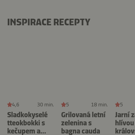
INSPIRACE RECEPTY
4,6
30 min.
5
18 min.
5
Sladkokyselé
Grilovaná letní
Jarní 
tteokbokki s
zelenina s
hlívou
kečupem a
bagna cauda
králov