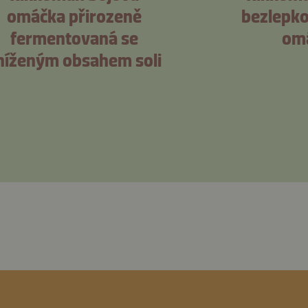
omáčka přirozeně
bezlepko
fermentovaná se
om
níženým obsahem soli