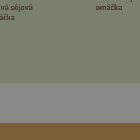
vá sójová
omáčka
áčka