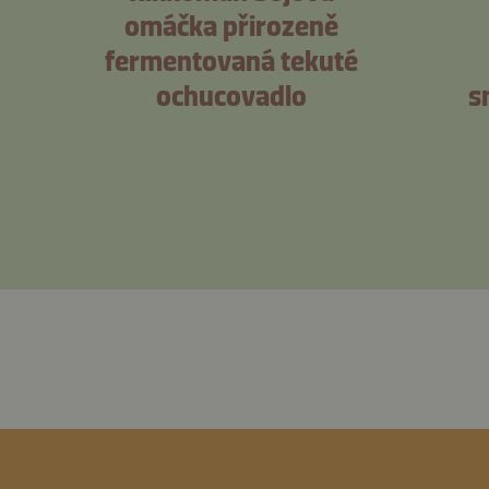
omáčka přirozeně
fermentovaná tekuté
ochucovadlo
s