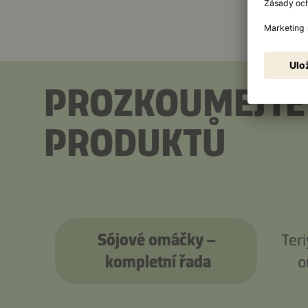
PROZKOUMEJTE
PRODUKTŮ
Sójové omáčky –
Teri
kompletní řada
o