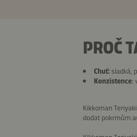
PROČ T
Chuť:
sladká, p
Konzistence
:
Kikkoman Teriyaki
dodat pokrmům au