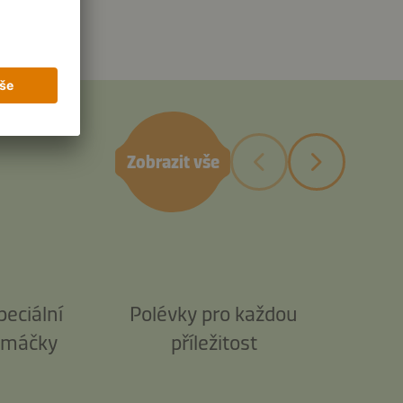
Zobrazit vše
peciální
Polévky pro každou
omáčky
příležitost