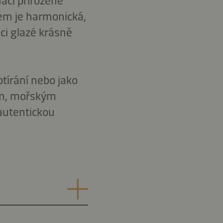
ací přirozeně
em je harmonická,
ci glazé krásně
otírání nebo jako
ám, mořským
autentickou