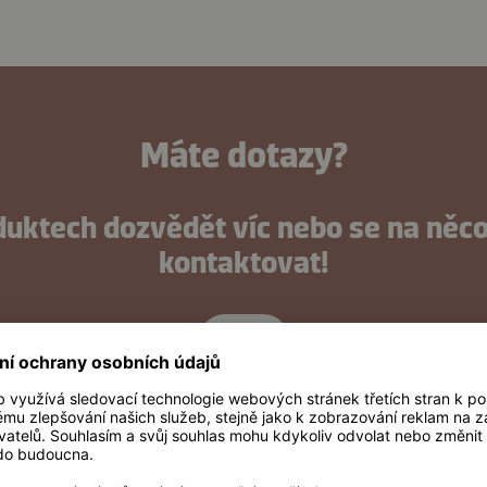
Máte dotazy?
duktech dozvědět víc nebo se na něc
kontaktovat!
Nyní