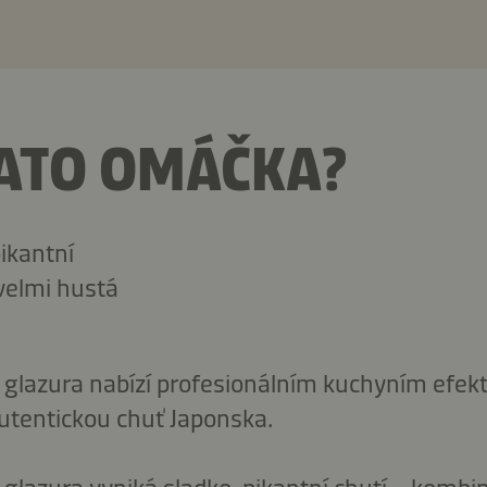
ATO OMÁČKA?
ikantní
 velmi hustá
 glazura nabízí profesionálním kuchyním efekti
tentickou chuť Japonska.