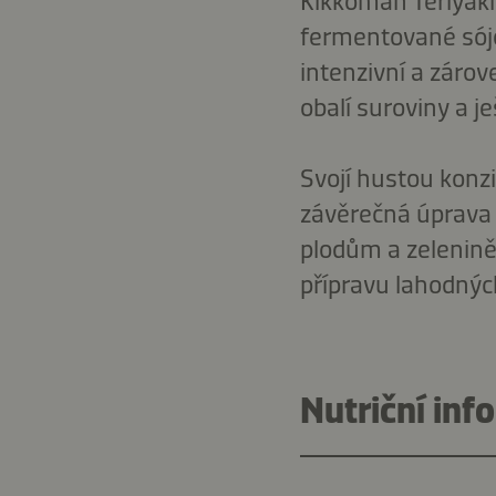
Kikkoman Teriyaki
fermentované sójo
intenzivní a záro
obalí suroviny a je
Svojí hustou konzi
závěrečná úprava 
plodům a zelenině
přípravu lahodnýc
Nutriční inf