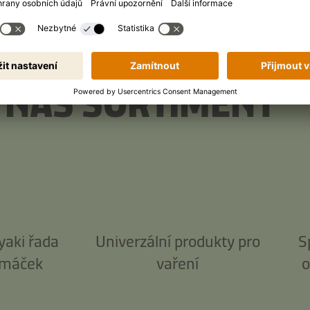
 NÁŠ SORTIMENT
yaki řada
Univerzální produkty pro
S
máček
vaření