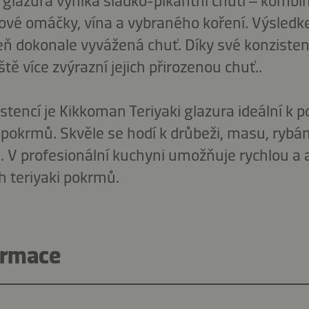
 glazura vyniká sladko-pikantní chutí – kombin
vé omáčky, vína a vybraného koření. Výsledk
veň dokonale vyvážená chuť. Díky své konzisten
ště více zvýrazní jejich přirozenou chuť..
stencí je Kikkoman Teriyaki glazura ideální k p
pokrmů. Skvěle se hodí k drůbeži, masu, ryb
. V profesionální kuchyni umožňuje rychlou a 
h teriyaki pokrmů.
ormace