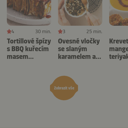
4
30 min.
3
25 min.
Tortillové špízy
Ovesné vločky
Krevet
s BBQ kuřecím
se slaným
mang
masem
karamelem a
teriya
připravené v
ořechy
omáč
horkovzdušné
připravené v
připra
fritéze.
horkovzdušné
horko
fritéze.
fritéze
Zobrazit vše