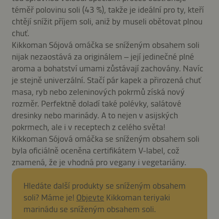
téměř polovinu soli (43 %), takže je ideální pro ty, kteří
chtějí snížit příjem soli, aniž by museli obětovat plnou
chuť.
Kikkoman Sójová omáčka se sníženým obsahem soli
nijak nezaostává za originálem – její jedinečné plné
aroma a bohatství umami zůstávají zachovány. Navíc
je stejně univerzální. Stačí pár kapek a přirozená chuť
masa, ryb nebo zeleninových pokrmů získá nový
rozměr. Perfektně doladí také polévky, salátové
dresinky nebo marinády. A to nejen v asijských
pokrmech, ale i v receptech z celého světa!
Kikkoman Sójová omáčka se sníženým obsahem soli
byla oficiálně oceněna certifikátem V-label, což
znamená, že je vhodná pro vegany i vegetariány.
Hledáte další produkty se sníženým obsahem
soli? Máme je!
Objevte
Kikkoman teriyaki
marinádu se sníženým obsahem soli.