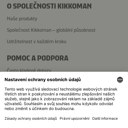
O SPOLEČNOSTI KIKKOMAN
Naše produkty
Společnost Kikkoman – globální působnost
Udržitelnost v každém kroku
POMOC A PODPORA
Často kladené dotazy
Kontaktujte nás
Přihlaste se k odběru novinek
Média
Kikkoman je registrovaná ochranná známka společnosti