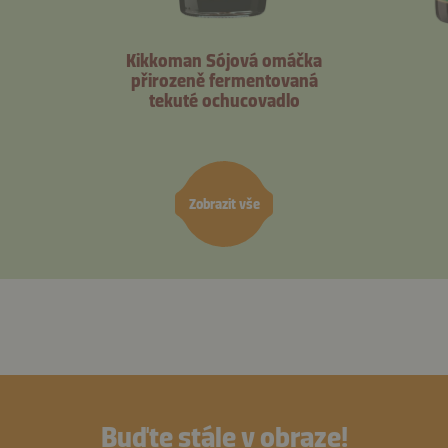
Kikkoman Sójová omáčka
přirozeně fermentovaná
tekuté ochucovadlo
Zobrazit vše
Buďte stále v obraze!