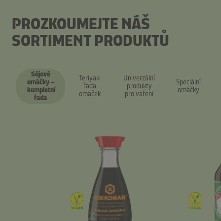
PROZKOUMEJTE NÁŠ
SORTIMENT PRODUKTŮ
Sójové
Teriyaki
Univerzální
omáčky –
Speciální
řada
produkty
kompletní
omáčky
omáček
pro vaření
řada