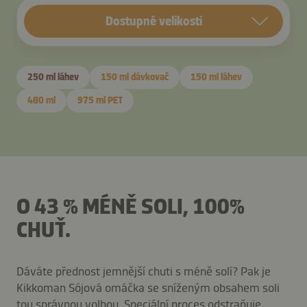
Dostupné velikosti
250 ml láhev
150 ml dávkovač
150 ml láhev
480 ml
975 ml PET
O 43 % MÉNĚ SOLI, 100%
CHUŤ.
Dáváte přednost jemnější chuti s méně solí? Pak je
Kikkoman Sójová omáčka se sníženým obsahem soli
tou správnou volbou. Speciální proces odstraňuje