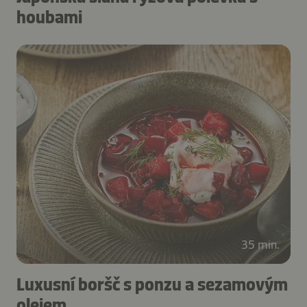
houbami
35 min.
Luxusní boršč s ponzu a sezamovým
olejem