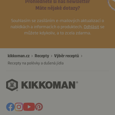
Prohlédněte si náš newsletter
Máte nějaké dotazy?
Souhlasím se zasíláním e-mailových aktualizací o
nabídkách a informacích o produktech.
Odhlásit
se
můžete kdykoliv, a to zcela zdarma.
kikkoman.cz
Recepty
Výběr receptů
Recepty na polévky a dušená jídla