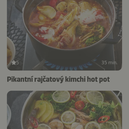
5
35 min.
Pikantní rajčatový kimchi hot pot