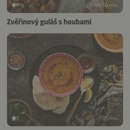
4
2 hod 10 min.
Zvěřinový guláš s houbami
5
35 min.