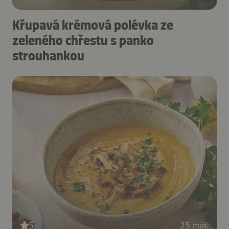
Křupavá krémová polévka ze
zeleného chřestu s panko
strouhankou
5
25 min.