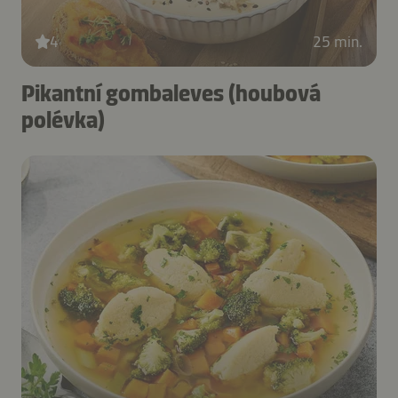
4
25 min.
Pikantní gombaleves (houbová
polévka)