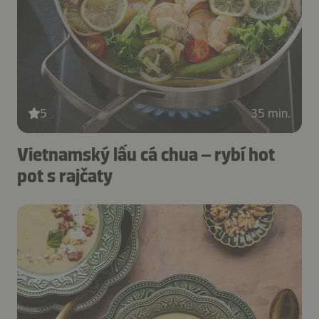
5
35 min.
Vietnamský lẩu cá chua – rybí hot
pot s rajčaty