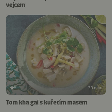
vejcem
5
20 min.
Tom kha gai s kuřecím masem