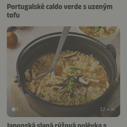
Portugalské caldo verde s uzeným
tofu
5
12 min.
Japonská slaná rýžová polévka s