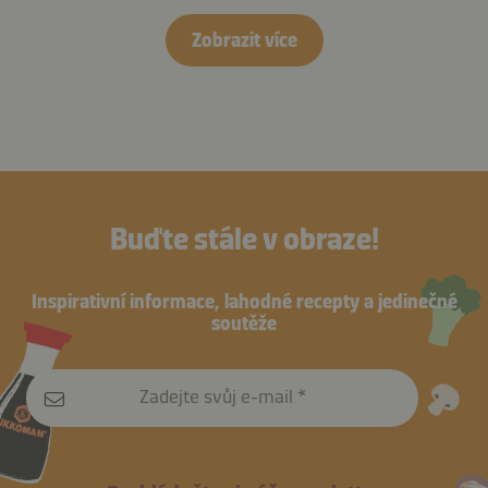
Zobrazit více
Buďte stále v obraze!
Inspirativní informace, lahodné recepty a jedinečné
soutěže
Zadejte svůj e-mail