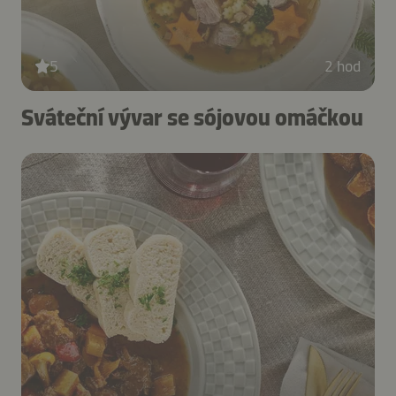
5
2 hod
Sváteční vývar se sójovou omáčkou