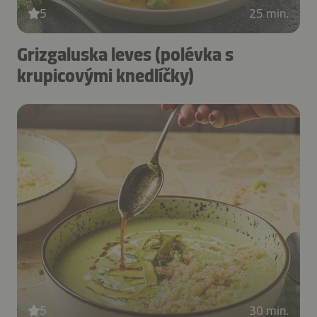
5
25 min.
Grizgaluska leves (polévka s
krupicovými knedlíčky)
5
30 min.