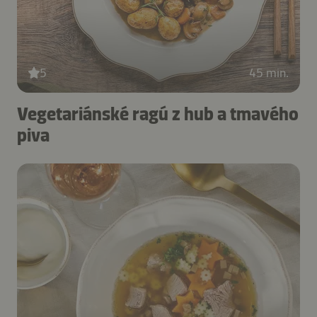
5
45 min.
Vegetariánské ragú z hub a tmavého
piva