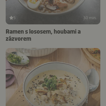
5
30 min.
Ramen s lososem, houbami a
zázvorem