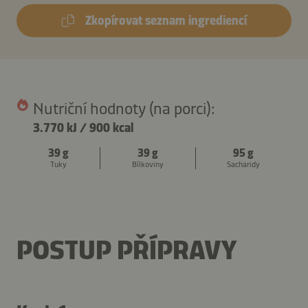
Zkopírovat seznam ingrediencí
Nutriční hodnoty (na porci):
3.770 kJ
/
900 kcal
39 g
39 g
95 g
Tuky
Bílkoviny
Sacharidy
POSTUP PŘÍPRAVY