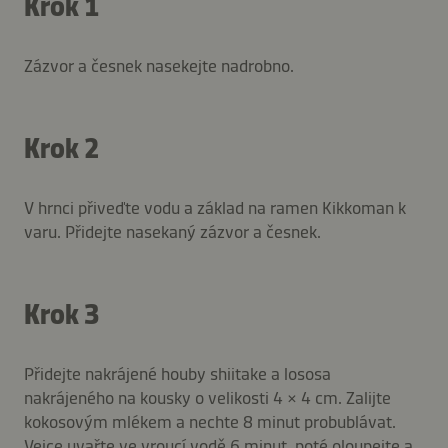
Krok 1
Zázvor a česnek nasekejte nadrobno.
Krok 2
V hrnci přiveďte vodu a základ na ramen Kikkoman k
varu. Přidejte nasekaný zázvor a česnek.
Krok 3
Přidejte nakrájené houby shiitake a lososa
nakrájeného na kousky o velikosti 4 × 4 cm. Zalijte
kokosovým mlékem a nechte 8 minut probublávat.
Vejce uvařte ve vroucí vodě 6 minut, poté oloupejte a