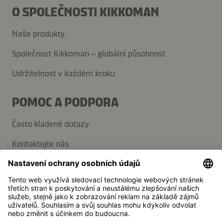
O SPOLEČNOSTI KIKKOMAN
Naše produkty
Společnost Kikkoman – globální působnost
Udržitelnost v každém kroku
POMOC A PODPORA
Často kladené dotazy
Kontaktujte nás
Přihlaste se k odběru novinek
Média
Kikkoman je registrovaná ochranná známka společnosti