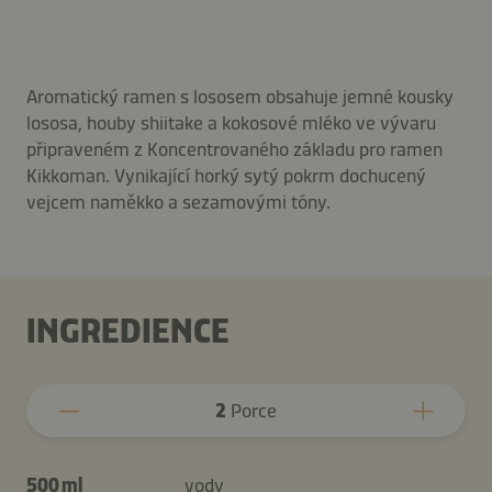
Aromatický ramen s lososem obsahuje jemné kousky
lososa, houby shiitake a kokosové mléko ve vývaru
připraveném z Koncentrovaného základu pro ramen
Kikkoman. Vynikající horký sytý pokrm dochucený
vejcem naměkko a sezamovými tóny.
INGREDIENCE
2
Porce
500 ml
vody