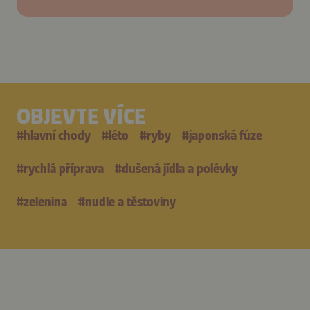
OBJEVTE VÍCE
#
hlavní chody
#
léto
#
ryby
#
japonská fúze
#
rychlá příprava
#
dušená jídla a polévky
#
zelenina
#
nudle a těstoviny