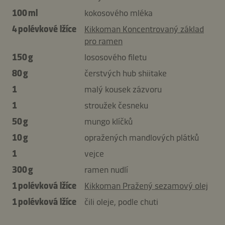
100 ml
kokosového mléka
4 polévkové lžíce
Kikkoman Koncentrovaný základ
pro ramen
150 g
lososového filetu
80 g
čerstvých hub shiitake
1
malý kousek zázvoru
1
stroužek česneku
50 g
mungo klíčků
10 g
opražených mandlových plátků
1
vejce
300 g
ramen nudlí
1 polévková lžíce
Kikkoman Pražený sezamový olej
1 polévková lžíce
čili oleje, podle chuti