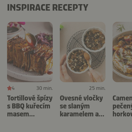
INSPIRACE RECEPTY
4
30 min.
25 min.
Tortillové špízy
Ovesné vločky
Camem
s BBQ kuřecím
se slaným
pečen
masem
karamelem a
horko
připravené v
ořechy
fritéze
horkovzdušné
připravené v
švest