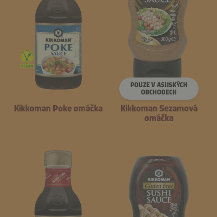
POUZE V ASIJSKÝCH
OBCHODECH
Kikkoman Poke omáčka
Kikkoman Sezamová
omáčka