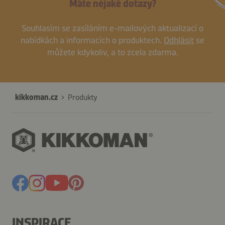
Máte nějaké dotazy?
Souhlasím se zasíláním e-mailových aktualizací o
nabídkách a informacích o produktech.
Odhlásit
se
můžete kdykoliv, a to zcela zdarma.
kikkoman.cz
Produkty
INSPIRACE