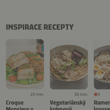
INSPIRACE RECEPTY
20 min.
30 min.
5
Croque
Vegetariánský
Ramen
Monsieur s
krémový
losos