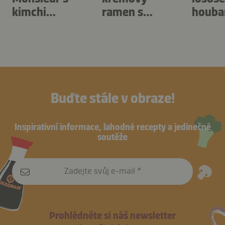
kimchi
ramen s
houba
připravený v
hruškou a
zázvo
horkovzdušné
červenou
fritéze
řepou
Buďte stále v obraze!
Inspirativní informace, lahodné recepty a jedinečné
soutěže
Zadejte svůj e-mail
Prohlédněte si náš newsletter