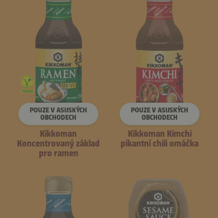
POUZE V ASIJSKÝCH
POUZE V ASIJSKÝCH
OBCHODECH
OBCHODECH
Kikkoman
Kikkoman Kimchi
Koncentrovaný základ
pikantní chili omáčka
pro ramen