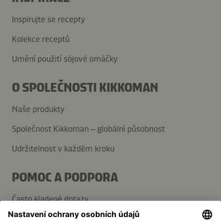
Inspirujte se recepty
Kolekce receptů
Umění použití sójové omáčky
O SPOLEČNOSTI KIKKOMAN
Naše produkty
Společnost Kikkoman – globální působnost
Udržitelnost v každém kroku
POMOC A PODPORA
Často kladené dotazy
Kontaktujte nás