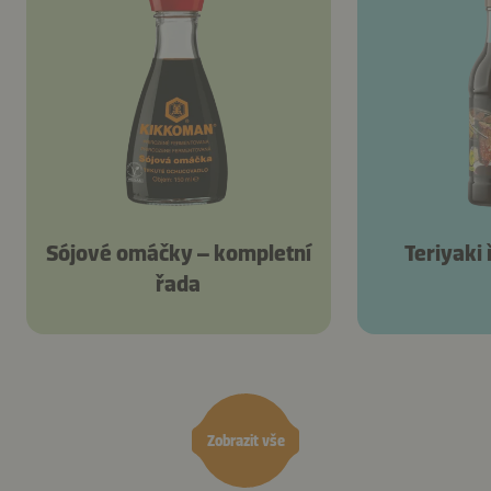
Sójové omáčky – kompletní
Teriyaki
řada
Zobrazit vše