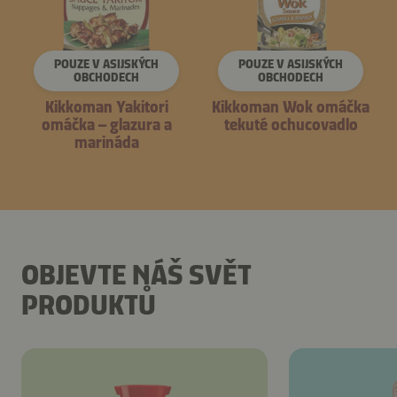
POUZE V ASIJSKÝCH
POUZE V ASIJSKÝCH
OBCHODECH
OBCHODECH
Kikkoman Yakitori
Kikkoman Wok omáčka
omáčka – glazura a
tekuté ochucovadlo
marináda
OBJEVTE NÁŠ SVĚT
PRODUKTŮ