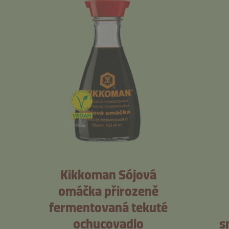
Kikkoman Sójová
omáčka přirozeně
fermentovaná tekuté
ochucovadlo
s