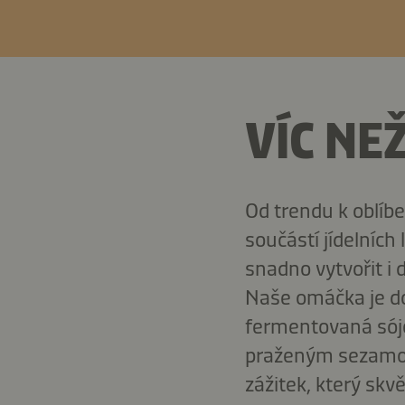
VÍC NE
Od trendu k oblíb
součástí jídelních
snadno vytvořit i
Naše omáčka je do
fermentovaná sójo
praženým sezamový
zážitek, který skv