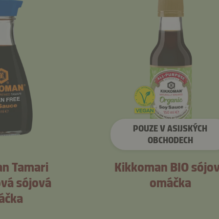
POUZE V ASIJSKÝCH
OBCHODECH
n Tamari
Kikkoman BIO sójo
vá sójová
omáčka
áčka