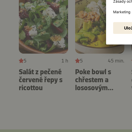
5
1 h
5
45 min.
Salát z pečené
Poke bowl s
červené řepy s
chřestem a
ricottou
lososovým
cevich