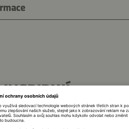
ormace
 INSPIRUJÍ