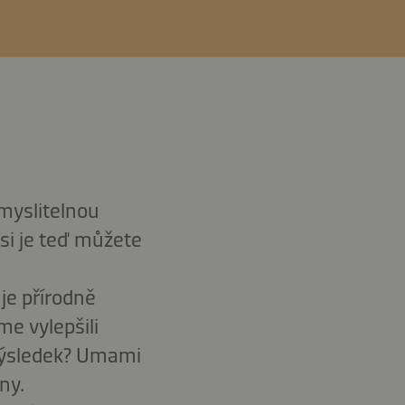
dmyslitelnou
 si je teď můžete
je přírodně
e vylepšili
Výsledek? Umami
ny.