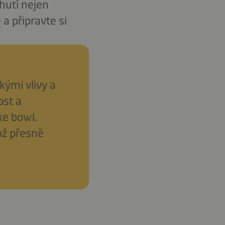
hutí nejen
 a připravte si
kými vlivy a
ost a
ke bowl.
ož přesně