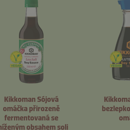
Kikkoman Sójová
Kikkoma
omáčka přirozeně
bezlepko
fermentovaná se
om
níženým obsahem soli