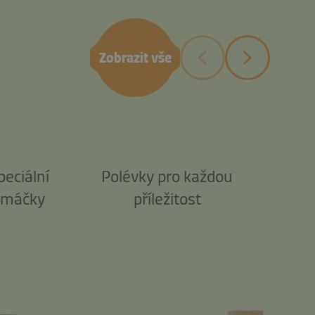
Zobrazit vše
peciální
Polévky pro každou
omáčky
příležitost