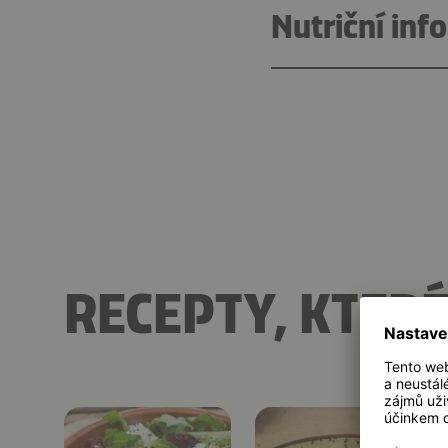
Nutriční inf
RECEPTY, KTERÉ