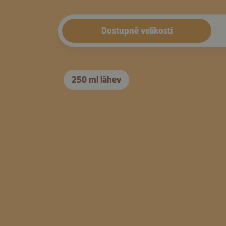
Dostupné velikosti
250 ml láhev