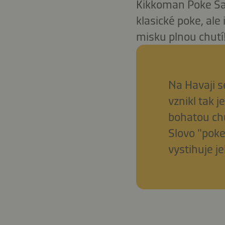
Kikkoman Poke Sau
klasické poke, ale 
misku plnou chutí
Na Havaji s
vznikl tak 
bohatou chu
Slovo "pok
vystihuje j