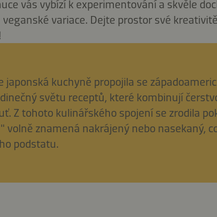
ce vás vybízí k experimentování a skvěle doc
i veganské variace. Dejte prostor své kreativitě
!
e japonská kuchyně propojila se západoameric
jedinečný světu receptů, které kombinují čerstv
ť. Z tohoto kulinářského spojení se zrodila po
e" volně znamená nakrájený nebo nasekaný, c
eho podstatu.