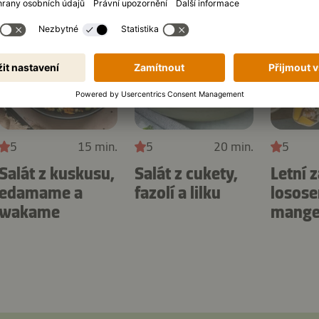
5
15 min.
5
20 min.
5
Salát z kuskusu,
Salát z cukety,
Letní z
edamame a
fazolí a lilku
losos
wakame
mange