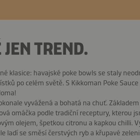
Ž JEN TREND.
ené klasice: havajské poke bowls se staly neo
 lístků po celém světě. S Kikkoman Poke Sauce
 doma!
konale vyvážená a bohatá na chuť. Základem 
vá omáčka podle tradiční receptury, kterou jsm
m olejem, špetkou citronu a kapkou chilli. 
ěle ladí se směsí čerstvých ryb a křupavé zeleni