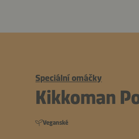
Speciální omáčky
Kikkoman P
Veganské