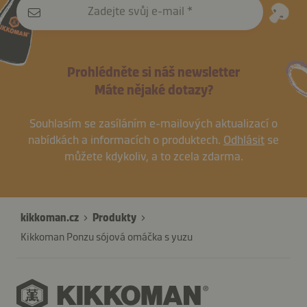
Zadejte svůj e-mail
Prohlédněte si náš newsletter
Máte nějaké dotazy?
Souhlasím se zasíláním e-mailových aktualizací o
nabídkách a informacích o produktech.
Odhlásit
se
můžete kdykoliv, a to zcela zdarma.
kikkoman.cz
Produkty
Kikkoman Ponzu sójová omáčka s yuzu