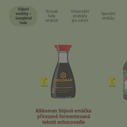
Sójové
Teriyaki
Univerzální
omáčky –
Speciální
řada
produkty
kompletní
omáčky
omáček
pro vaření
řada
Kikkoman Sójová omáčka
přirozeně fermentovaná
tekuté ochucovadlo