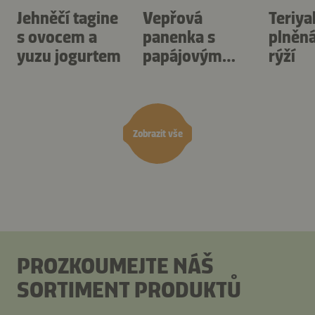
Jehněčí tagine
Vepřová
Teriya
s ovocem a
panenka s
plněná
yuzu jogurtem
papájovým
rýží
salátem a yuzu
ponzu
Zobrazit vše
PROZKOUMEJTE NÁŠ
SORTIMENT PRODUKTŮ