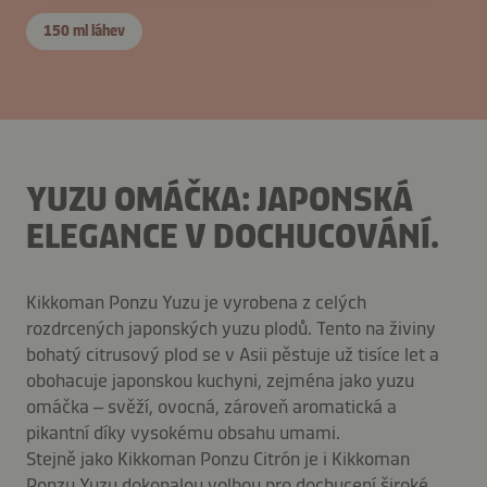
150 ml láhev
YUZU OMÁČKA: JAPONSKÁ
ELEGANCE V DOCHUCOVÁNÍ.
Kikkoman Ponzu Yuzu je vyrobena z celých
rozdrcených japonských yuzu plodů. Tento na živiny
bohatý citrusový plod se v Asii pěstuje už tisíce let a
obohacuje japonskou kuchyni, zejména jako yuzu
omáčka – svěží, ovocná, zároveň aromatická a
pikantní díky vysokému obsahu umami.
Stejně jako Kikkoman Ponzu Citrón je i Kikkoman
Ponzu Yuzu dokonalou volbou pro dochucení široké