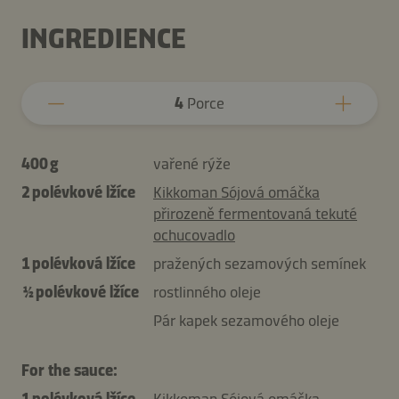
INGREDIENCE
4
Porce
400 g
vařené rýže
2 polévkové lžíce
Kikkoman Sójová omáčka
přirozeně fermentovaná tekuté
ochucovadlo
1 polévková lžíce
pražených sezamových semínek
½ polévkové lžíce
rostlinného oleje
Pár kapek sezamového oleje
For the sauce:
1 polévková lžíce
Kikkoman Sójová omáčka