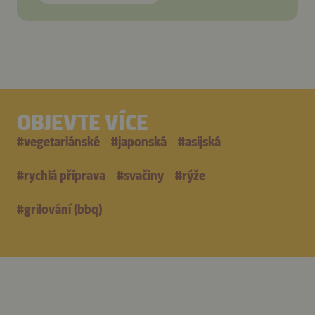
OBJEVTE VÍCE
#
vegetariánské
#
japonská
#
asijská
#
rychlá příprava
#
svačiny
#
rýže
#
grilování (bbq)