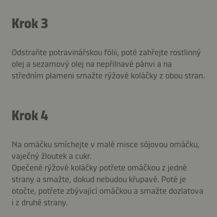
Krok 3
Odstraňte potravinářskou fólii, poté zahřejte rostlinný
olej a sezamový olej na nepřilnavé pánvi a na
středním plameni smažte rýžové koláčky z obou stran.
Krok 4
Na omáčku smíchejte v malé misce sójovou omáčku,
vaječný žloutek a cukr.
Opečené rýžové koláčky potřete omáčkou z jedné
strany a smažte, dokud nebudou křupavé. Poté je
otočte, potřete zbývající omáčkou a smažte dozlatova
i z druhé strany.