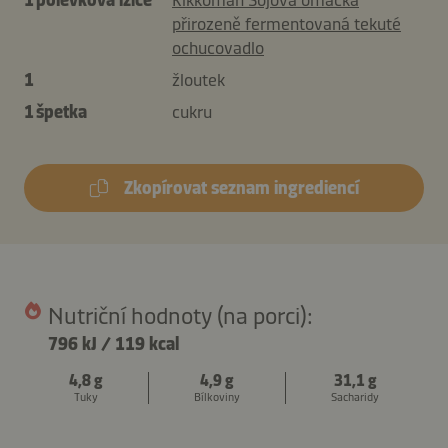
přirozeně fermentovaná tekuté
ochucovadlo
1
žloutek
1 špetka
cukru
Zkopírovat seznam ingrediencí
Nutriční hodnoty (na porci):
796 kJ
/
119 kcal
4,8 g
4,9 g
31,1 g
Tuky
Bílkoviny
Sacharidy