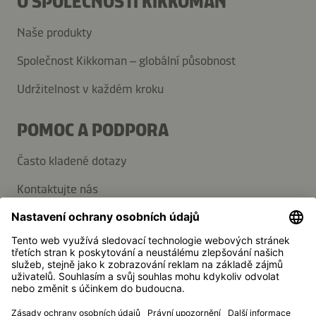
O SPOLEČNOSTI KIKKOMAN
Naše produkty
Společnost Kikkoman – globální působnost
Udržitelnost v každém kroku
POMOC A PODPORA
Často kladené dotazy
Kontaktujte nás
Přihlaste se k odběru novinek
Média
Kikkoman je registrovaná ochranná známka společnosti
Kikkoman Corporation, Japonsko.