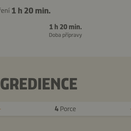
1 h 20 min.
ření
1 h 20 min.
Doba přípravy
NGREDIENCE
4
Porce