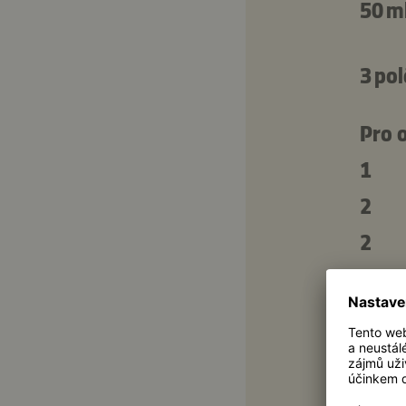
50 m
3 pol
Pro 
1
2
2
2
3 pol
400 
100 