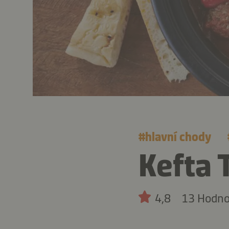
#
hlavní chody
Kefta 
4,8
13 Hodno