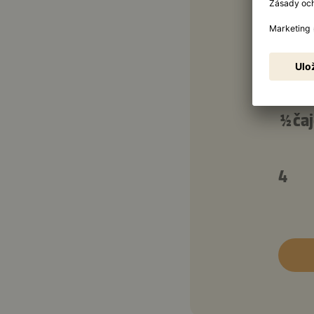
60 m
1 čaj
2 čaj
½ čaj
4