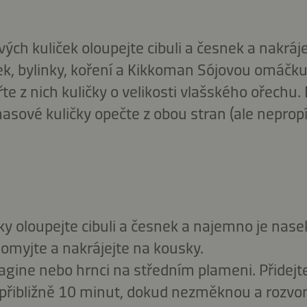
ch kuliček oloupejte cibuli a česnek a nakráj
nek, bylinky, koření a Kikkoman Sójovou omáčk
te z nich kuličky o velikosti vlašského ořechu.
masové kuličky opečte z obou stran (ale nepropík
y oloupejte cibuli a česnek a najemno je nasek
, omyjte a nakrájejte na kousky.
tagine nebo hrnci na středním plameni. Přidejte
 přibližně 10 minut, dokud nezměknou a rozvon