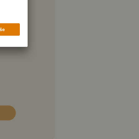
zeně
dlo