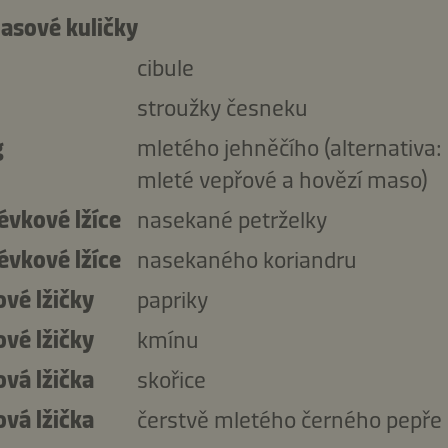
asové kuličky
cibule
stroužky česneku
g
mletého jehněčího (alternativa:
mleté ​​vepřové a hovězí maso)
évkové lžíce
nasekané petrželky
évkové lžíce
nasekaného koriandru
ové lžičky
papriky
ové lžičky
kmínu
ová lžička
skořice
ová lžička
čerstvě mletého černého pepře