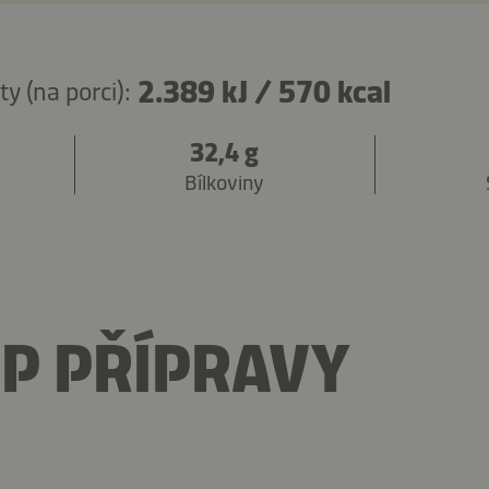
2.389 kJ
/
570 kcal
y (na porci):
32,4 g
Bílkoviny
P PŘÍPRAVY