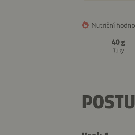
Nutriční hodnot
40 g
Tuky
POSTU