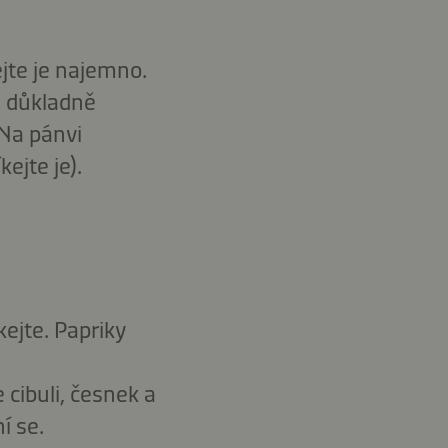
ejte je najemno.
u důkladně
 Na pánvi
ejte je).
ejte. Papriky
 cibuli, česnek a
í se.