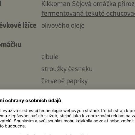
l
Kikkoman Sójová omáčka přiro
fermentovaná tekuté ochucova
évkové lžíce
olivového oleje
omáčku
cibule
stroužky česneku
červené papriky
žluté papriky
évkové lžíce
olivového oleje
g
propasírovaných rajčat (z konze
ml
minerální vody