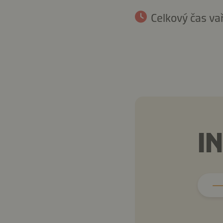
Celkový čas va
I