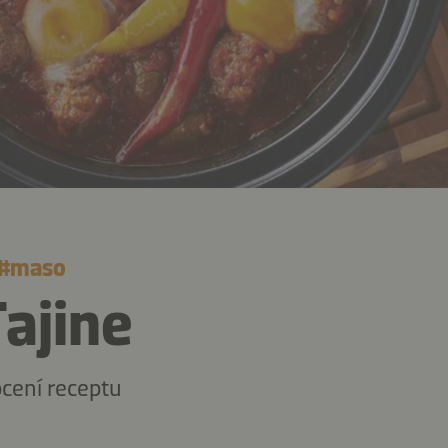
#
maso
Tajine
cení receptu