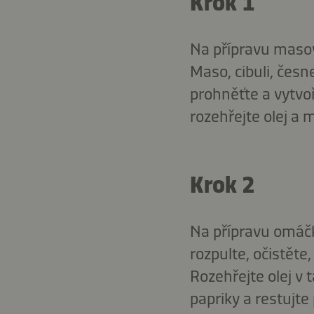
Krok 1
Na přípravu masový
Maso, cibuli, čes
prohněťte a vytvoř
rozehřejte olej a 
Krok 2
Na přípravu omáčk
rozpulte, očistěte
Rozehřejte olej v 
papriky a restujte