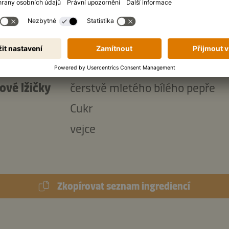
l
Kikkoman Sójová omáčka přiro
fermentovaná tekuté ochucova
ová lžička
papriky
ové lžičky
kmínu
ové lžičky
čerstvě mletého bílého pepře
Cukr
vejce
Zkopírovat seznam ingrediencí