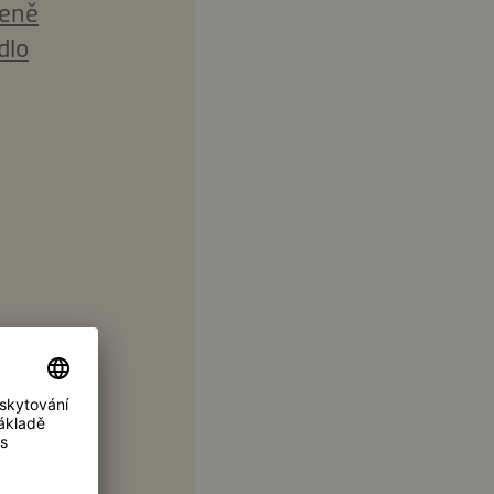
zeně
dlo
rvy)