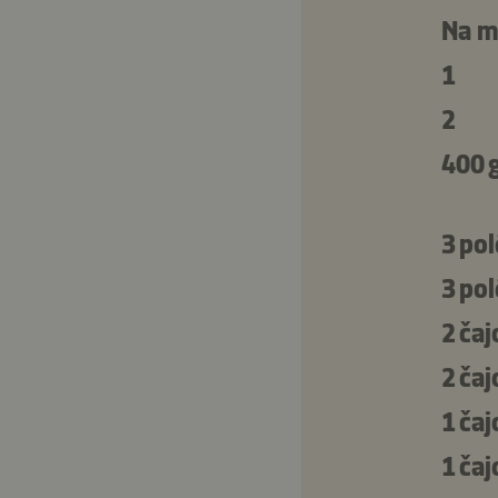
Na m
1
2
400 
3 pol
3 pol
2 čaj
2 čaj
1 čaj
1 čaj