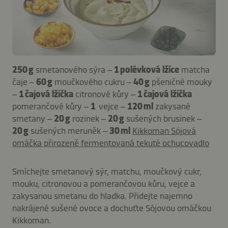
250 g
smetanového sýra –
1 polévková lžíce
matcha
čaje –
60 g
moučkového cukru –
40 g
pšeničné mouky
–
1 čajová lžička
citronové kůry –
1 čajová lžička
pomerančové kůry –
1
vejce –
120 ml
zakysané
smetany –
20 g
rozinek –
20 g
sušených brusinek –
20 g
sušených meruněk –
30 ml
Kikkoman Sójová
omáčka přirozeně fermentovaná tekuté ochucovadlo
Smíchejte smetanový sýr, matchu, moučkový cukr,
mouku, citronovou a pomerančovou kůru, vejce a
zakysanou smetanu do hladka. Přidejte najemno
nakrájené sušené ovoce a dochuťte Sójovou omáčkou
Kikkoman.