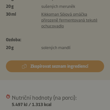
20 g
sušených meruněk
30 ml
Kikkoman Sójová omáčka
přirozeně fermentovaná tekuté
ochucovadlo
Ozdoba:
20 g
solených mandlí
Zkopírovat seznam ingrediencí
Nutriční hodnoty (na porci):
5.497 kJ
/
1.313 kcal