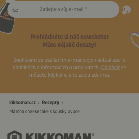
Zadejte svůj e-mail
Prohlédněte si náš newsletter
Máte nějaké dotazy?
Souhlasím se zasíláním e-mailových aktualizací o
nabídkách a informacích o produktech.
Odhlásit
se
můžete kdykoliv, a to zcela zdarma.
kikkoman.cz
Recepty
Matcha cheesecake s kousky ovoce