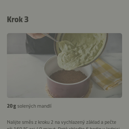
Krok 3
20 g
solených mandlí
Nalijte směs z kroku 2 na vychlazený základ a pečte
při 160 °C asi 40 minut. Poté chlaďte 6 hodin v lednici.