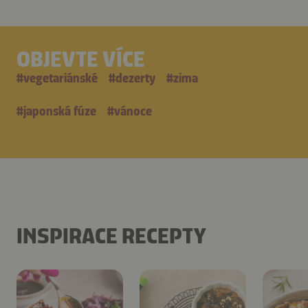
OBJEVTE VÍCE
#
vegetariánské
#
dezerty
#
zima
#
japonská fúze
#
vánoce
INSPIRACE RECEPTY