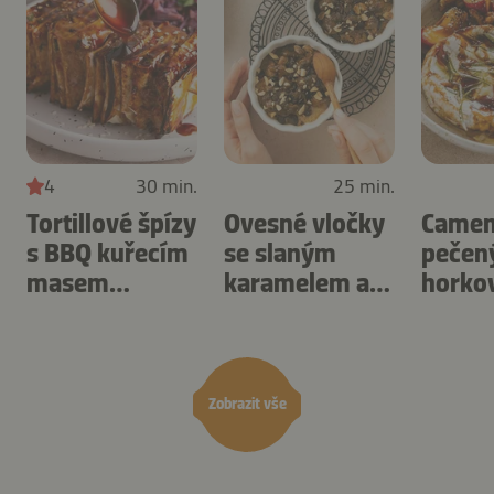
4
30 min.
25 min.
Tortillové špízy
Ovesné vločky
Camem
s BBQ kuřecím
se slaným
pečen
masem
karamelem a
horko
připravené v
ořechy
fritéze
horkovzdušné
připravené v
švest
fritéze.
horkovzdušné
fritéze.
Zobrazit vše