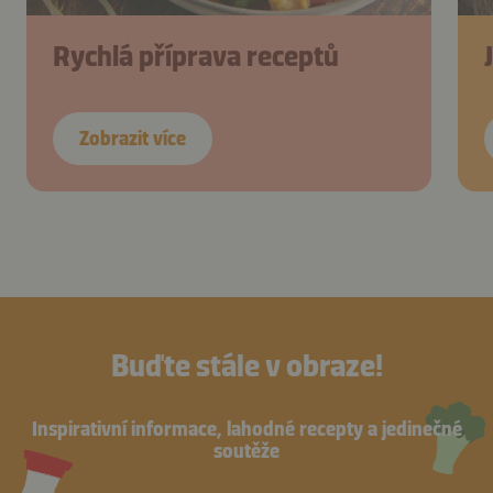
Rychlá příprava receptů
Zobrazit více
Buďte stále v obraze!
Inspirativní informace, lahodné recepty a jedinečné
soutěže