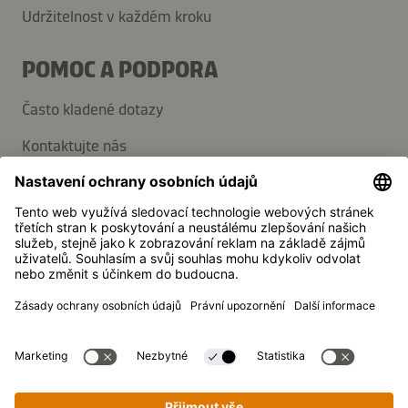
Udržitelnost v každém kroku
POMOC A PODPORA
Často kladené dotazy
Kontaktujte nás
Přihlaste se k odběru novinek
Média
Kikkoman je registrovaná ochranná známka společnosti
Kikkoman Corporation, Japonsko.
© Kikkoman Trading Europe GmbH 2023 – 2026
Theodorstraße 180, 40472 Düsseldorf, Německo
Obchodní rejstřík č.: HRB 35856 (u Zemského soudu v
Düsseldorfu)
Nastavení ochrany soukromí