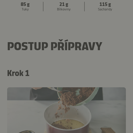
85 g
21 g
115 g
Tuky
Bílkoviny
Sacharidy
POSTUP PŘÍPRAVY
Krok 1