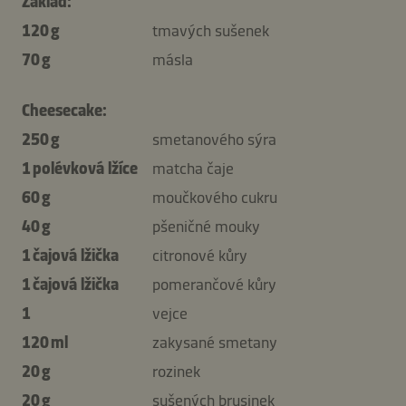
Základ:
120 g
tmavých sušenek
70 g
másla
Cheesecake:
250 g
smetanového sýra
1 polévková lžíce
matcha čaje
60 g
moučkového cukru
40 g
pšeničné mouky
1 čajová lžička
citronové kůry
1 čajová lžička
pomerančové kůry
1
vejce
120 ml
zakysané smetany
20 g
rozinek
20 g
sušených brusinek