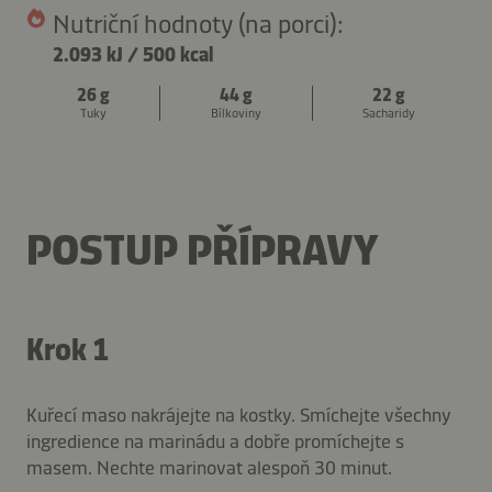
Nutriční hodnoty (na porci):
2.093 kJ
/
500 kcal
26 g
44 g
22 g
Tuky
Bílkoviny
Sacharidy
POSTUP PŘÍPRAVY
Krok 1
Kuřecí maso nakrájejte na kostky. Smíchejte všechny
ingredience na marinádu a dobře promíchejte s
masem. Nechte marinovat alespoň 30 minut.