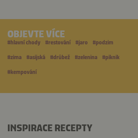
OBJEVTE VÍCE
#
hlavní chody
#
restování
#
jaro
#
podzim
#
zima
#
asijská
#
drůbež
#
zelenina
#
piknik
#
kempování
INSPIRACE RECEPTY