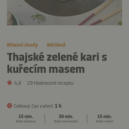
#
hlavní chody
#
drůbež
Thajské zelené kari s
kuřecím masem
4,6
29 Hodnocení receptu
Celkový čas vaření
1 h
15 min.
30 min.
15 min.
Doba přípravy
Doba marinování
Doba vaření