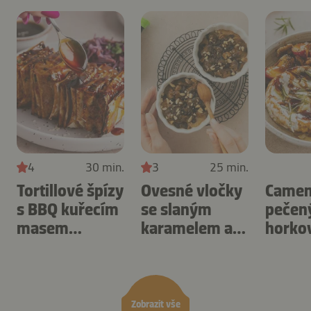
4
30 min.
3
25 min.
Tortillové špízy
Ovesné vločky
Camem
s BBQ kuřecím
se slaným
pečen
masem
karamelem a
horko
připravené v
ořechy
fritéze
horkovzdušné
připravené v
švest
fritéze.
horkovzdušné
fritéze.
Zobrazit vše