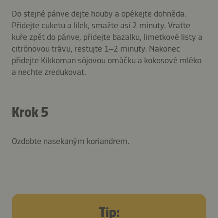
Do stejné pánve dejte houby a opékejte dohněda.
Přidejte cuketu a lilek, smažte asi 2 minuty. Vraťte
kuře zpět do pánve, přidejte bazalku, limetkové listy a
citrónovou trávu, restujte 1–2 minuty. Nakonec
přidejte Kikkoman sójovou omáčku a kokosové mléko
a nechte zredukovat.
Krok 5
Ozdobte nasekaným koriandrem.
Tip: