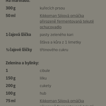
Na marinádu:
300 g
kuřecích prsou
50 ml
Kikkoman Sójová omáčka
přirozeně fermentovaná tekuté
ochucovadlo
1 čajová lžička
pasty zeleného kari
šťáva a kůra z 1 limetky
½ čajové lžičky
třtinového cukru
Zelenina a bylinky:
1
cibule
150 g
lilku
200 g
cukety
100 g
hub
75 ml
Kikkoman Sójová omáčka