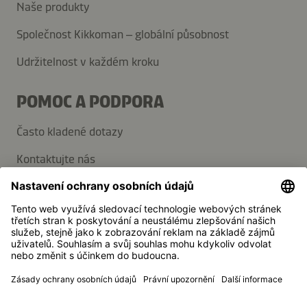
Naše produkty
Společnost Kikkoman – globální působnost
Udržitelnost v každém kroku
POMOC A PODPORA
Často kladené dotazy
Kontaktujte nás
Přihlaste se k odběru novinek
Média
Kikkoman je registrovaná ochranná známka společnosti
Kikkoman Corporation, Japonsko.
© Kikkoman Trading Europe GmbH 2023 – 2026