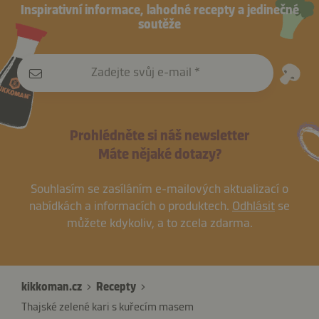
Inspirativní informace, lahodné recepty a jedinečné
soutěže
Zadejte svůj e-mail
Prohlédněte si náš newsletter
Máte nějaké dotazy?
Souhlasím se zasíláním e-mailových aktualizací o
nabídkách a informacích o produktech.
Odhlásit
se
můžete kdykoliv, a to zcela zdarma.
kikkoman.cz
Recepty
Thajské zelené kari s kuřecím masem