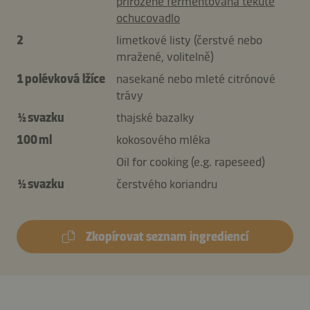
přirozeně fermentovaná tekuté
ochucovadlo
2
limetkové listy (čerstvé nebo
mražené, volitelně)
1 polévková lžíce
nasekané nebo mleté citrónové
trávy
½ svazku
thajské bazalky
100 ml
kokosového mléka
Oil for cooking (e.g. rapeseed)
½ svazku
čerstvého koriandru
Zkopírovat seznam ingrediencí