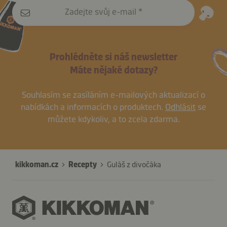
Zadejte svůj e-mail
Prohlédněte si náš newsletter
Máte nějaké dotazy?
Souhlasím se zasíláním e-mailových aktualizací o
nabídkách a informacích o produktech.
Odhlásit
se
můžete kdykoliv, a to zcela zdarma.
kikkoman.cz
Recepty
Guláš z divočáka