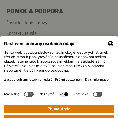
POMOC A PODPORA
Často kladené dotazy
Kontaktujte nás
Přihlaste se k odběru novinek
Média
Kikkoman je registrovaná ochranná známka společnosti
Kikkoman Corporation, Japonsko.
© Kikkoman Trading Europe GmbH 2023 – 2026
Theodorstraße 180, 40472 Düsseldorf, Německo
Obchodní rejstřík č.: HRB 35856 (u Zemského soudu v
Düsseldorfu)
Nastavení ochrany soukromí
Právní informace
Ochrana osobních údajů