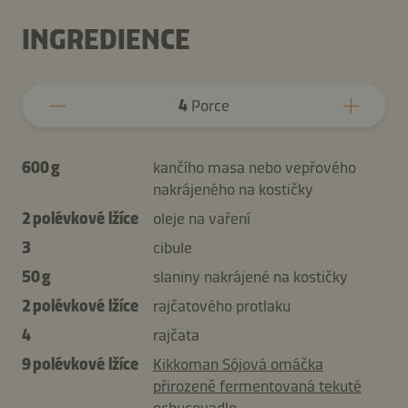
INGREDIENCE
4
Porce
600 g
kančího masa nebo vepřového
nakrájeného na kostičky
2 polévkové lžíce
oleje na vaření
3
cibule
50 g
slaniny nakrájené na kostičky
2 polévkové lžíce
rajčatového protlaku
4
rajčata
9 polévkové lžíce
Kikkoman Sójová omáčka
přirozeně fermentovaná tekuté
ochucovadlo