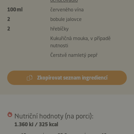
100 ml
červeného vína
2
bobule jalovce
2
hřebíčky
Kukuřičná mouka, v případě
nutnosti
Čerstvě namletý pepř
Zkopírovat seznam ingrediencí
Nutriční hodnoty (na porci):
1.360 kJ
/
325 kcal