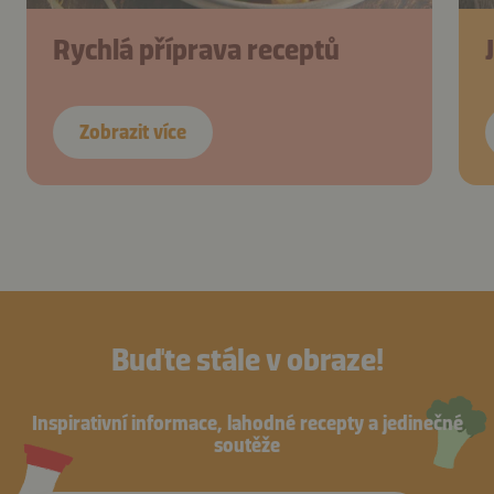
Rychlá příprava receptů
Zobrazit více
Buďte stále v obraze!
Inspirativní informace, lahodné recepty a jedinečné
soutěže