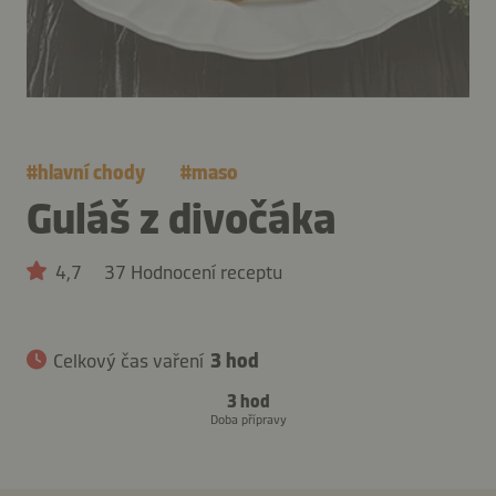
#
hlavní chody
#
maso
Guláš z divočáka
4,7
37 Hodnocení receptu
Celkový čas vaření
3 hod
3 hod
Doba přípravy