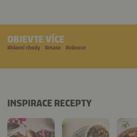
OBJEVTE VÍCE
#
hlavní chody
#
maso
#
vánoce
INSPIRACE RECEPTY