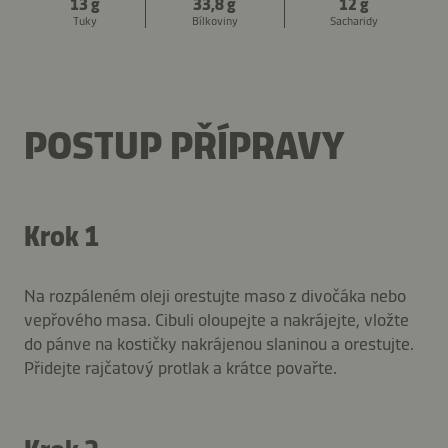
13 g
33,8 g
12 g
Tuky
Bílkoviny
Sacharidy
POSTUP PŘÍPRAVY
Krok 1
Na rozpáleném oleji orestujte maso z divočáka nebo
vepřového masa. Cibuli oloupejte a nakrájejte, vložte
do pánve na kostičky nakrájenou slaninou a orestujte.
Přidejte rajčatový protlak a krátce povařte.