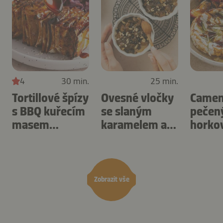
4
30 min.
25 min.
Tortillové špízy
Ovesné vločky
Camem
s BBQ kuřecím
se slaným
pečen
masem
karamelem a
horko
připravené v
ořechy
fritéze
horkovzdušné
připravené v
švest
fritéze.
horkovzdušné
fritéze.
Zobrazit vše