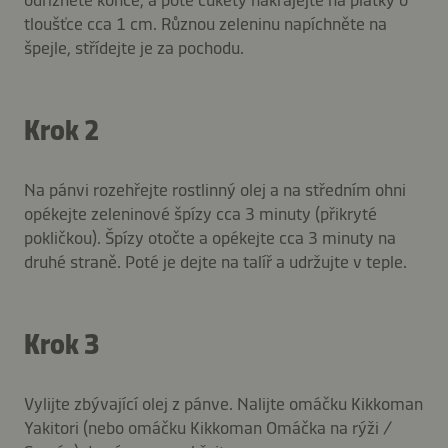
tloušťce cca 1 cm. Různou zeleninu napíchněte na
špejle, střídejte je za pochodu.
Krok 2
Na pánvi rozehřejte rostlinný olej a na středním ohni
opékejte zeleninové špízy cca 3 minuty (přikryté
pokličkou). Špízy otočte a opékejte cca 3 minuty na
druhé straně. Poté je dejte na talíř a udržujte v teple.
Krok 3
Vylijte zbývající olej z pánve. Nalijte omáčku Kikkoman
Yakitori (nebo omáčku Kikkoman Omáčka na rýži /