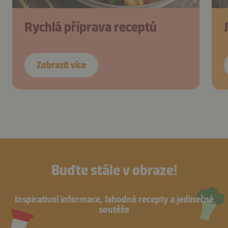
Rychlá příprava receptů
Zobrazit více
Buďte stále v obraze!
Inspirativní informace, lahodné recepty a jedinečné
soutěže