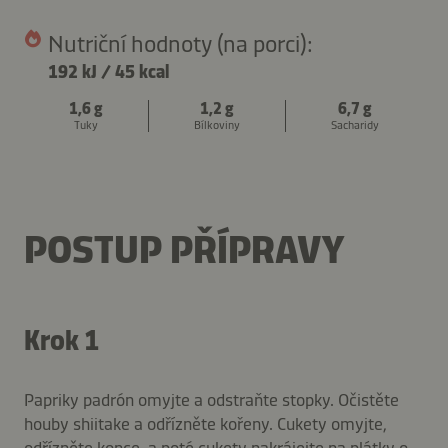
Nutriční hodnoty (na porci):
192 kJ
/
45 kcal
1,6 g
1,2 g
6,7 g
Tuky
Bílkoviny
Sacharidy
POSTUP PŘÍPRAVY
Krok 1
Papriky padrón omyjte a odstraňte stopky. Očistěte
houby shiitake a odřízněte kořeny. Cukety omyjte,
odřízněte konce, a poté cukety nakrájejte na plátky o