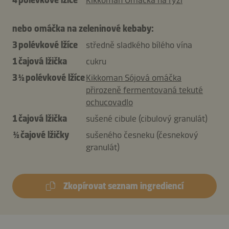
nebo omáčka na zeleninové kebaby:
3 polévkové lžíce
středně sladkého bílého vína
1 čajová lžička
cukru
3 ½ polévkové lžíce
Kikkoman Sójová omáčka
přirozeně fermentovaná tekuté
ochucovadlo
1 čajová lžička
sušené cibule (cibulový granulát)
½ čajové lžičky
sušeného česneku (česnekový
granulát)
Zkopírovat seznam ingrediencí