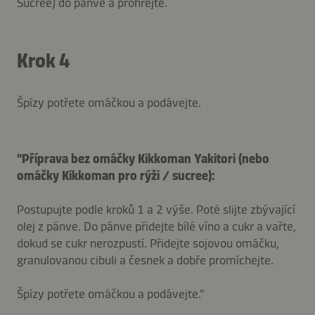
Sucrée) do pánve a prohřejte.
Krok 4
Špízy potřete omáčkou a podávejte.
"Příprava bez omáčky Kikkoman Yakitori (nebo
omáčky Kikkoman pro rýži / sucree):
Postupujte podle kroků 1 a 2 výše. Poté slijte zbývající
olej z pánve. Do pánve přidejte bílé víno a cukr a vařte,
dokud se cukr nerozpustí. Přidejte sojovou omáčku,
granulovanou cibuli a česnek a dobře promíchejte.
Špízy potřete omáčkou a podávejte."