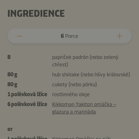
INGREDIENCE
6
Porce
8
papriček padrón (nebo zelený
chřest)
80 g
hub shiitake (nebo hlívy královské)
80 g
cukety (nebo pórku)
1 polévková lžíce
rostlinného oleje
6 polévkové lžíce
Kikkoman Yakitori omáčka –
glazura a marináda
or
4 polévkové lžíce
Kikkoman Omáčka na rýži