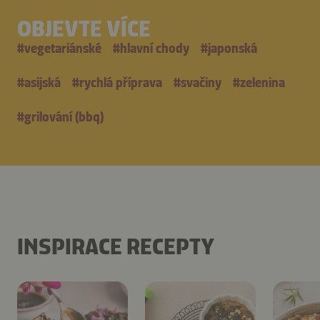
OBJEVTE VÍCE
#
vegetariánské
#
hlavní chody
#
japonská
#
asijská
#
rychlá příprava
#
svačiny
#
zelenina
#
grilování (bbq)
INSPIRACE RECEPTY