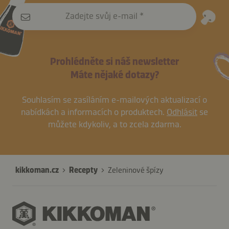
Zadejte svůj e-mail
Prohlédněte si náš newsletter
Máte nějaké dotazy?
Souhlasím se zasíláním e-mailových aktualizací o
nabídkách a informacích o produktech.
Odhlásit
se
můžete kdykoliv, a to zcela zdarma.
kikkoman.cz
Recepty
Zeleninové špízy