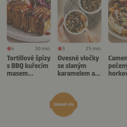
4
30 min.
3
25 min.
Tortillové špízy
Ovesné vločky
Camem
s BBQ kuřecím
se slaným
pečen
masem
karamelem a
horko
připravené v
ořechy
fritéze
horkovzdušné
připravené v
švest
fritéze.
horkovzdušné
fritéze.
Zobrazit vše