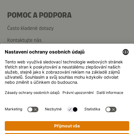
POMOC A PODPORA
Často kladené dotazy
Kontaktujte nás
Přihlaste se k odběru novinek
Média
Kikkoman je registrovaná ochranná známka společnosti
Kikkoman Corporation, Japonsko.
© Kikkoman Trading Europe GmbH 2023 – 2026
Theodorstraße 180, 40472 Düsseldorf, Německo
Obchodní rejstřík č.: HRB 35856 (u Zemského soudu v
Düsseldorfu)
Nastavení ochrany soukromí
Právní informace
Ochrana osobních údajů