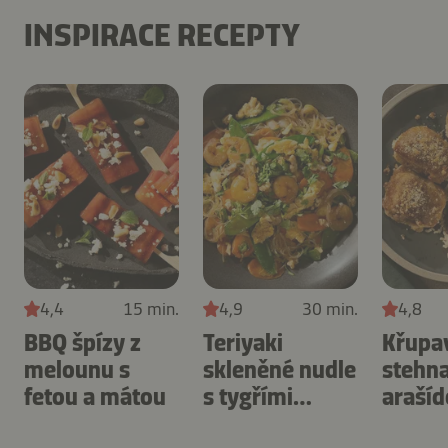
INSPIRACE RECEPTY
4,4
15 min.
4,9
30 min.
4,8
BBQ špízy z
Teriyaki
Křupav
melounu s
skleněné nudle
stehna
fetou a mátou
s tygřími
araší
krevetami
másl