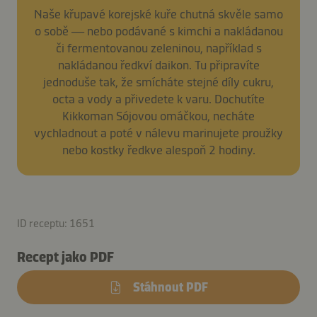
Naše křupavé korejské kuře chutná skvěle samo
o sobě — nebo podávané s kimchi a nakládanou
či fermentovanou zeleninou, například s
nakládanou ředkví daikon. Tu připravíte
jednoduše tak, že smícháte stejné díly cukru,
octa a vody a přivedete k varu. Dochutíte
Kikkoman Sójovou omáčkou, necháte
vychladnout a poté v nálevu marinujete proužky
nebo kostky ředkve alespoň 2 hodiny.
ID receptu: 1651
Recept jako PDF
Stáhnout PDF