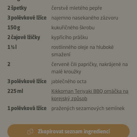
2 špetky
čerstvě mletého pepře
3 polévkové lžíce
najemno nasekaného zázvoru
150 g
kukuřičného škrobu
2 čajové lžičky
kypřícího prášku
1 ½ l
rostlinného oleje na hluboké
smažení
2
červené čili papričky, nakrájené na
malé kroužky
3 polévkové lžíce
jablečného octa
225 ml
Kikkoman Teriyaki BBQ omáčka na
korejský způsob
1 polévková lžíce
pražených sezamových semínek
Zkopírovat seznam ingrediencí