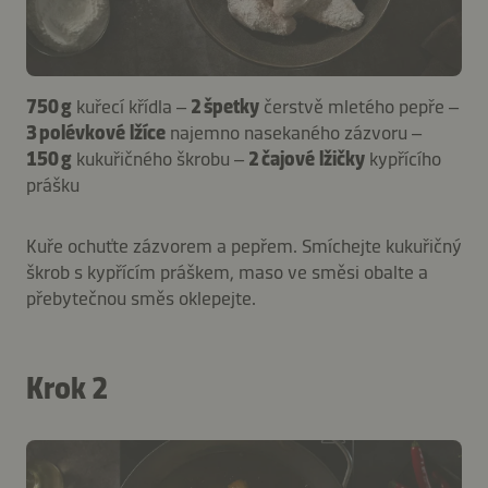
750 g
kuřecí křídla –
2 špetky
čerstvě mletého pepře –
3 polévkové lžíce
najemno nasekaného zázvoru –
150 g
kukuřičného škrobu –
2 čajové lžičky
kypřícího
prášku
Kuře ochuťte zázvorem a pepřem. Smíchejte kukuřičný
škrob s kypřícím práškem, maso ve směsi obalte a
přebytečnou směs oklepejte.
Krok 2