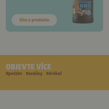
Více o produktu
OBJEVTE VÍCE
#
podzim
#
svačiny
#
drůbež