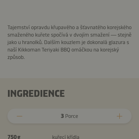
Tajemství opravdu křupavého a šťavnatého korejského
smaženého kuřete spočívá v dvojím smažení — stejně
jako u hranolků. Dalším kouzlem je dokonalá glazura s
naší Kikkoman Teriyaki BBQ omáčkou na korejský
způsob.
INGREDIENCE
3
Porce
750 g
kuřecí křídla