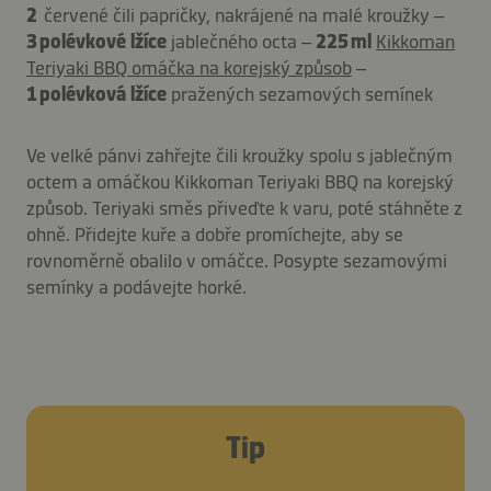
2
červené čili papričky, nakrájené na malé kroužky –
3 polévkové lžíce
jablečného octa –
225 ml
Kikkoman
Teriyaki BBQ omáčka na korejský způsob
–
1 polévková lžíce
pražených sezamových semínek
Ve velké pánvi zahřejte čili kroužky spolu s jablečným
octem a omáčkou Kikkoman Teriyaki BBQ na korejský
způsob. Teriyaki směs přiveďte k varu, poté stáhněte z
ohně. Přidejte kuře a dobře promíchejte, aby se
rovnoměrně obalilo v omáčce. Posypte sezamovými
semínky a podávejte horké.
Tip