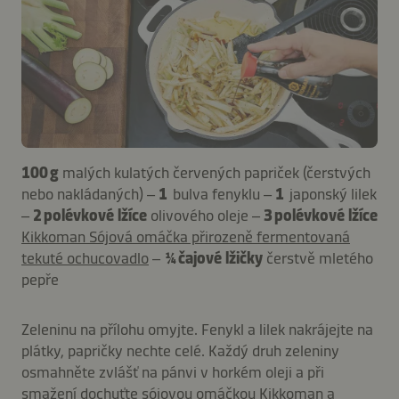
100 g
malých kulatých červených papriček (čerstvých
nebo nakládaných) –
1
bulva fenyklu –
1
japonský lilek
–
2 polévkové lžíce
olivového oleje –
3 polévkové lžíce
Kikkoman Sójová omáčka přirozeně fermentovaná
tekuté ochucovadlo
–
¼ čajové lžičky
čerstvě mletého
pepře
Zeleninu na přílohu omyjte. Fenykl a lilek nakrájejte na
plátky, papričky nechte celé. Každý druh zeleniny
osmahněte zvlášť na pánvi v horkém oleji a při
smažení dochuťte sójovou omáčkou Kikkoman a