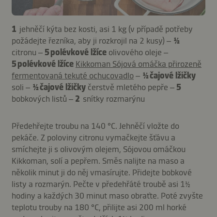
1
jehněčí kýta bez kosti, asi 1 kg (v případě potřeby
požádejte řezníka, aby ji rozkrojil na 2 kusy) –
½
citronu –
5 polévkové lžíce
olivového oleje –
5 polévkové lžíce
Kikkoman Sójová omáčka přirozeně
fermentovaná tekuté ochucovadlo
–
½ čajové lžičky
soli –
½ čajové lžičky
čerstvě mletého pepře –
5
bobkových listů –
2
snítky rozmarýnu
Předehřejte troubu na 140 °C. Jehněčí vložte do
pekáče. Z poloviny citronu vymačkejte šťávu a
smíchejte ji s olivovým olejem, Sójovou omáčkou
Kikkoman, solí a pepřem. Směs nalijte na maso a
několik minut ji do něj vmasírujte. Přidejte bobkové
listy a rozmarýn. Pečte v předehřáté troubě asi 1½
hodiny a každých 30 minut maso obraťte. Poté zvyšte
teplotu trouby na 180 °C, přilijte asi 200 ml horké