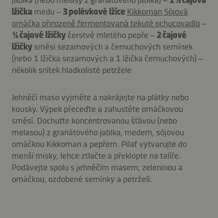
jablka (nebo melasy z granátového jablka) –
1 ½ čajová
lžička
medu –
3 polévkové lžíce
Kikkoman Sójová
omáčka přirozeně fermentovaná tekuté ochucovadlo
–
¼ čajové lžičky
čerstvě mletého pepře –
2 čajové
lžičky
směsi sezamových a černuchových semínek
(nebo 1 lžička sezamových a 1 lžička černuchových) –
několik snítek hladkolisté petržele
Jehněčí maso vyjměte a nakrájejte na plátky nebo
kousky. Výpek přeceďte a zahustěte omáčkovou
směsí. Dochuťte koncentrovanou šťávou (nebo
melasou) z granátového jablka, medem, sójovou
omáčkou Kikkoman a pepřem. Pilaf vytvarujte do
menší misky, lehce ztlačte a překlopte na talíře.
Podávejte spolu s jehněčím masem, zeleninou a
omáčkou, ozdobené semínky a petrželí.