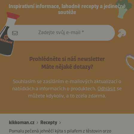
Inspirativní informace, lahodné recepty a jedinečné
soutěže
Zadejte svůj e-mail
Prohlédněte si náš newsletter
Máte nějaké dotazy?
Souhlasím se zasíláním e-mailových aktualizací o
nabídkách a informacích o produktech.
Odhlásit
se
můžete kdykoliv, a to zcela zdarma.
kikkoman.cz
Recepty
Pomalu pečená jehněčí kýta s pilafem z těstovin orzo