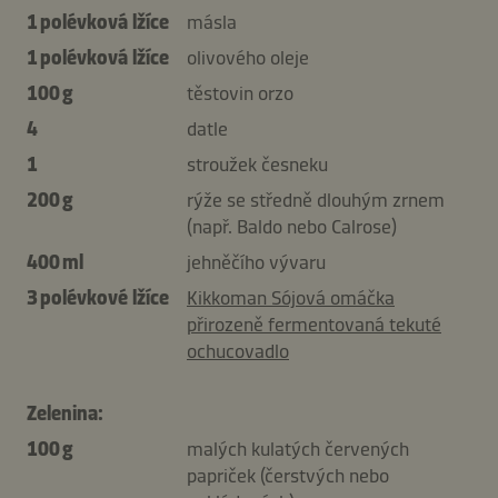
1 polévková lžíce
másla
1 polévková lžíce
olivového oleje
100 g
těstovin orzo
4
datle
1
stroužek česneku
200 g
rýže se středně dlouhým zrnem
(např. Baldo nebo Calrose)
400 ml
jehněčího vývaru
3 polévkové lžíce
Kikkoman Sójová omáčka
přirozeně fermentovaná tekuté
ochucovadlo
Zelenina:
100 g
malých kulatých červených
papriček (čerstvých nebo