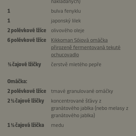
nakládaných)
1
bulva fenyklu
1
japonský lilek
2 polévkové lžíce
olivového oleje
6 polévkové lžíce
Kikkoman Sójová omáčka
přirozeně fermentovaná tekuté
ochucovadlo
½ čajové lžičky
čerstvě mletého pepře
Omáčka:
2 polévkové lžíce
tmavé granulované omáčky
2 ½ čajové lžičky
koncentrované šťávy z
granátového jablka (nebo melasy z
granátového jablka)
1 ½ čajová lžička
medu