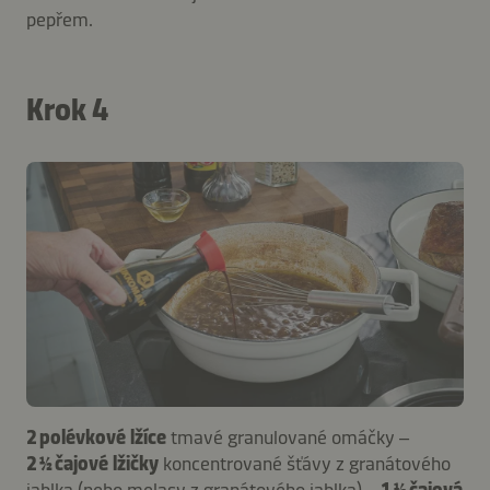
pepřem.
Krok 4
2 polévkové lžíce
tmavé granulované omáčky –
2 ½ čajové lžičky
koncentrované šťávy z granátového