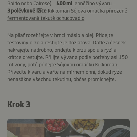
Baldo nebo Calrose) –
400 ml
jehněčího vývaru –
3 polévkové lžíce
Kikkoman Sójová omáčka přirozeně
fermentovaná tekuté ochucovadlo
Na pilaf rozehřejte v hrnci máslo a olej. Přidejte
těstoviny orzo a restujte je dozlatova. Datle a česnek
nakrájejte nadrobno, přidejte k orzu spolu s rýží a
krátce orestujte. Přilijte vývar a podle potřeby asi 150
ml vody, poté přidejte Sójovou omáčku Kikkoman.
Přiveďte k varu a vařte na mírném ohni, dokud rýže
nenasákne všechnu tekutinu, občas promíchejte.
Krok 3