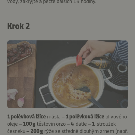
vody, zakryjte a pečte dalších 1½ hodiny.
Krok 2
1 polévková lžíce
másla –
1 polévková lžíce
olivového
oleje –
100 g
těstovin orzo –
4
datle –
1
stroužek
česneku –
200 g
rýže se středně dlouhým zrnem (např.