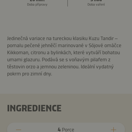
Doba přípravy
Doba vaření
Jedinečná variace na tureckou klasiku Kuzu Tandir –
pomalu pečené jehněčí marinované v Sójové omáčce
Kikkoman, citronu a bylinkách, které vytváří bohatou
umami glazuru. Podává se s voňavým pilafem z
těstovin orzo a jemnou zeleninou. Ideální vydatný
pokrm pro zimní dny.
INGREDIENCE
4
Porce