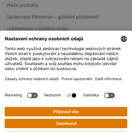
Naše produkty
Společnost Kikkoman – globální působnost
Udržitelnost v každém kroku
POMOC A PODPORA
Často kladené dotazy
Kontaktujte nás
Přihlaste se k odběru novinek
Média
Kikkoman je registrovaná ochranná známka společnosti
Kikkoman Corporation, Japonsko.
© Kikkoman Trading Europe GmbH 2023 – 2026
Snadné vaření krok za krokem!