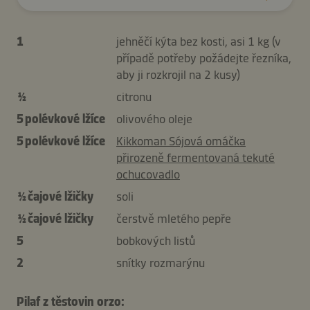
1
jehněčí kýta bez kosti, asi 1 kg (v
případě potřeby požádejte řezníka,
aby ji rozkrojil na 2 kusy)
½
citronu
5 polévkové lžíce
olivového oleje
5 polévkové lžíce
Kikkoman Sójová omáčka
přirozeně fermentovaná tekuté
ochucovadlo
½ čajové lžičky
soli
½ čajové lžičky
čerstvě mletého pepře
5
bobkových listů
2
snítky rozmarýnu
Pilaf z těstovin orzo: