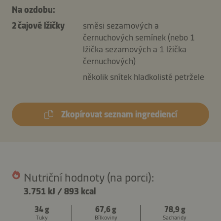
Na ozdobu:
2 čajové lžičky
směsi sezamových a
černuchových semínek (nebo 1
lžička sezamových a 1 lžička
černuchových)
několik snítek hladkolisté petržele
Zkopírovat seznam ingrediencí
Nutriční hodnoty (na porci):
3.751 kJ
/
893 kcal
34 g
67,6 g
78,9 g
Tuky
Bílkoviny
Sacharidy