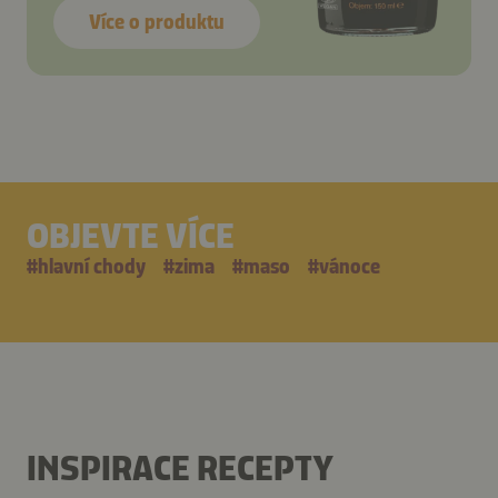
Více o produktu
OBJEVTE VÍCE
#
hlavní chody
#
zima
#
maso
#
vánoce
INSPIRACE RECEPTY