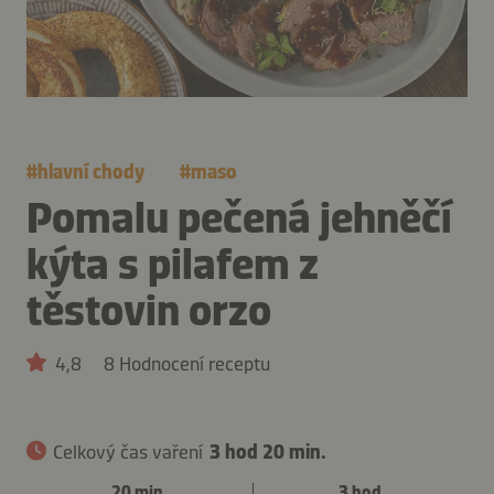
#
hlavní chody
#
maso
Pomalu pečená jehněčí
kýta s pilafem z
těstovin orzo
4,8
8 Hodnocení receptu
Celkový čas vaření
3 hod 20 min.
20 min.
3 hod