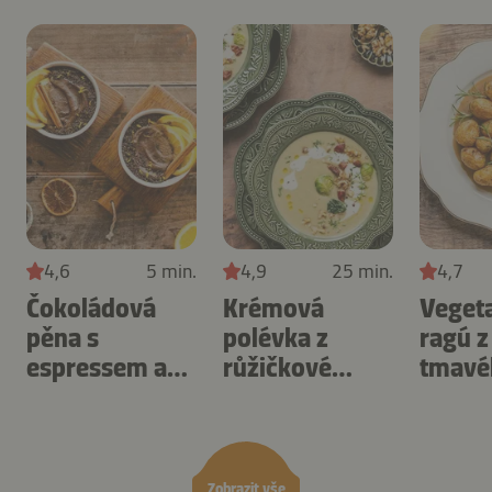
4,6
5 min.
4,9
25 min.
4,7
Čokoládová
Krémová
Veget
pěna s
polévka z
ragú z
espressem a
růžičkové
tmavé
pomerančem
kapusty a
brambor
Zobrazit vše