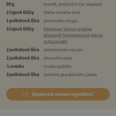
80 g
mandlí, pražených (se slupkou)
2 čajové lžičky
bílého vinného octa
1 polévková lžíce
javorového sirupu
3 čajové lžičky
Kikkoman Sójová omáčka
přirozeně fermentovaná tekuté
ochucovadlo
2 polévkové lžíce
zeleninového vývaru
2 polévkové lžíce
olivového oleje
½ svazku
svazku pažitky
3 polévkové lžíce
semínek granátového jablka
Zkopírovat seznam ingrediencí