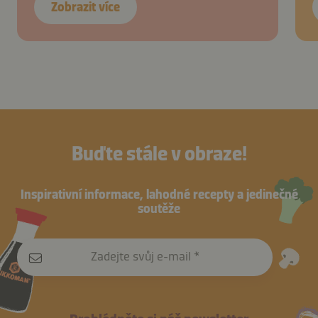
Zobrazit více
Buďte stále v obraze!
Inspirativní informace, lahodné recepty a jedinečné
soutěže
Zadejte svůj e-mail