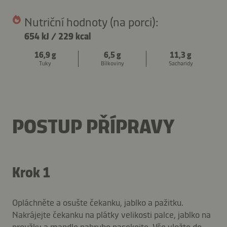
Nutriční hodnoty (na porci):
654 kJ
/
229 kcal
16,9 g
6,5 g
11,3 g
Tuky
Bílkoviny
Sacharidy
POSTUP PŘÍPRAVY
Krok 1
Opláchněte a osušte čekanku, jablko a pažitku.
Nakrájejte čekanku na plátky velikosti palce, jablko na
proužky a mandle nahrubo nasekejte. Vše vložte do