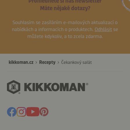
Prohlédněte si náš newsletter
Máte nějaké dotazy?
Souhlasím se zasíláním e-mailových aktualizací o
nabídkách a informacích o produktech.
Odhlásit
se
můžete kdykoliv, a to zcela zdarma.
kikkoman.cz
Recepty
Čekankový salát