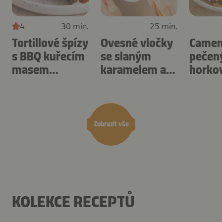
4
30 min.
25 min.
Tortillové špízy
Ovesné vločky
Camem
s BBQ kuřecím
se slaným
pečen
masem
karamelem a
horko
připravené v
ořechy
fritéze
horkovzdušné
připravené v
švest
fritéze.
horkovzdušné
fritéze.
Zobrazit vše
KOLEKCE RECEPTŮ