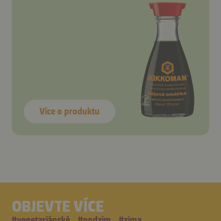
Více o produktu
OBJEVTE VÍCE
#
vegetariánské
#
podzim
#
zima