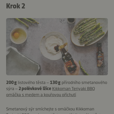
Krok 2
200 g
listového těsta –
130 g
přírodního smetanového
sýra –
2 polévkové lžíce
Kikkoman Teriyaki BBQ
omáčka s medem a kouřovou příchutí
Smetanový sýr smíchejte s omáčkou Kikkoman