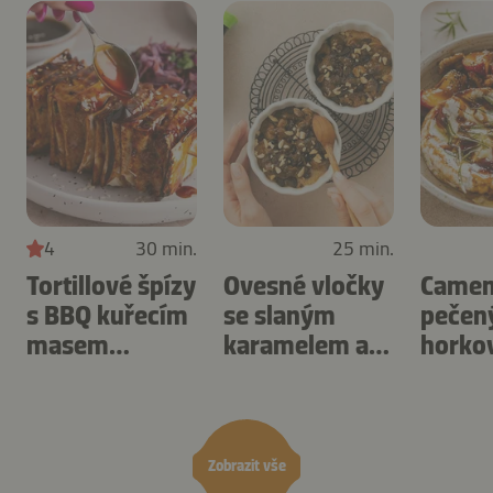
4
30 min.
25 min.
Tortillové špízy
Ovesné vločky
Camem
s BBQ kuřecím
se slaným
pečen
masem
karamelem a
horko
připravené v
ořechy
fritéze
horkovzdušné
připravené v
švest
fritéze.
horkovzdušné
fritéze.
Zobrazit vše