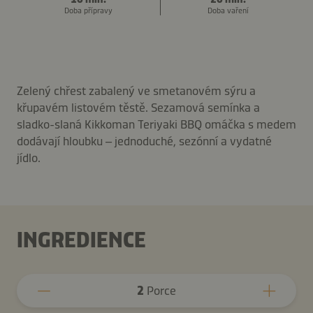
Doba přípravy
Doba vaření
Zelený chřest zabalený ve smetanovém sýru a
křupavém listovém těstě. Sezamová semínka a
sladko-slaná Kikkoman Teriyaki BBQ omáčka s medem
dodávají hloubku – jednoduché, sezónní a vydatné
jídlo.
INGREDIENCE
2
Porce