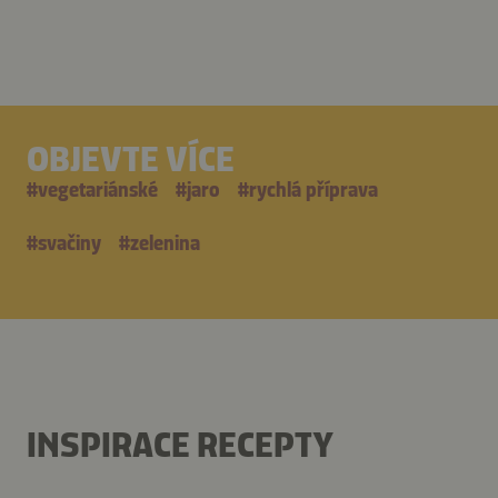
OBJEVTE VÍCE
#
vegetariánské
#
jaro
#
rychlá příprava
#
svačiny
#
zelenina
INSPIRACE RECEPTY