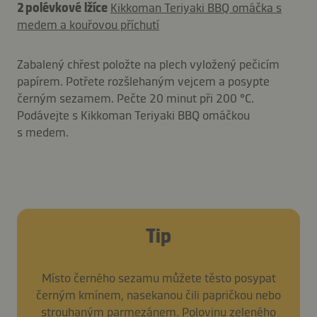
2 polévkové lžíce
Kikkoman Teriyaki BBQ omáčka s
medem a kouřovou příchutí
Zabalený chřest položte na plech vyložený pečicím
papírem. Potřete rozšlehaným vejcem a posypte
černým sezamem. Pečte 20 minut při 200 °C.
Podávejte s Kikkoman Teriyaki BBQ omáčkou
s medem.
Tip
Místo černého sezamu můžete těsto posypat
černým kmínem, nasekanou čili papričkou nebo
strouhaným parmezánem. Polovinu zeleného