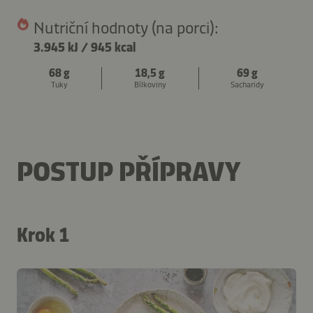
Nutriční hodnoty (na porci):
3.945 kJ
/
945 kcal
68 g
18,5 g
69 g
Tuky
Bílkoviny
Sacharidy
POSTUP PŘÍPRAVY
Krok 1