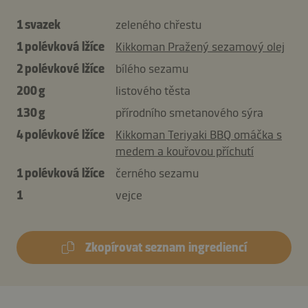
1 svazek
zeleného chřestu
1 polévková lžíce
Kikkoman Pražený sezamový olej
2 polévkové lžíce
bílého sezamu
200 g
listového těsta
130 g
přírodního smetanového sýra
4 polévkové lžíce
Kikkoman Teriyaki BBQ omáčka s
medem a kouřovou příchutí
1 polévková lžíce
černého sezamu
1
vejce
Zkopírovat seznam ingrediencí