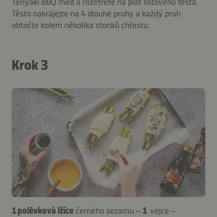
Teriyaki BBQ med a rozetřete na plát listového těsta.
Těsto nakrájejte na 4 dlouhé pruhy a každý pruh
obtočte kolem několika stonků chřestu.
Krok 3
1 polévková lžíce
černého sezamu –
1
vejce –