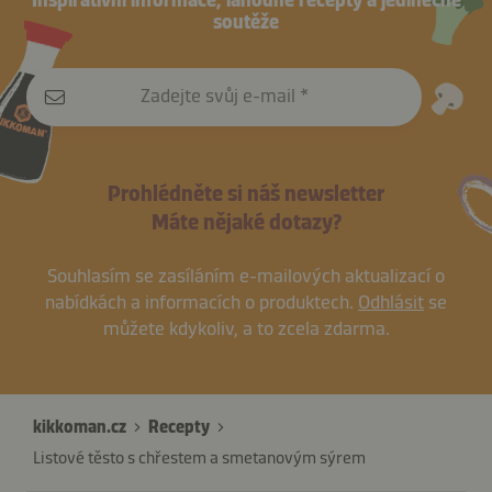
soutěže
Zadejte svůj e-mail
Prohlédněte si náš newsletter
Máte nějaké dotazy?
Souhlasím se zasíláním e-mailových aktualizací o
nabídkách a informacích o produktech.
Odhlásit
se
můžete kdykoliv, a to zcela zdarma.
kikkoman.cz
Recepty
Listové těsto s chřestem a smetanovým sýrem