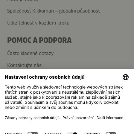
Společnost Kikkoman – globální působnost
Udržitelnost v každém kroku
POMOC A PODPORA
Často kladené dotazy
Kontaktujte nás
Přihlaste se k odběru novinek
Média
Kikkoman je registrovaná ochranná známka společnosti
Kikkoman Corporation, Japonsko.
© Kikkoman Trading Europe GmbH 2023 – 2026
Theodorstraße 180, 40472 Düsseldorf, Německo