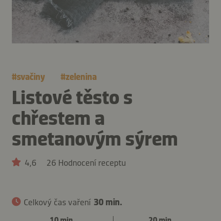
#
svačiny
#
zelenina
Listové těsto s
chřestem a
smetanovým sýrem
4,6
26 Hodnocení receptu
Celkový čas vaření
30 min.
10 min.
20 min.