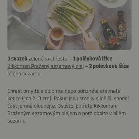
1 svazek
zeleného chřestu –
1 polévková lžíce
Kikkoman Pražený sezamový olej
–
2 polévkové lžíce
bílého sezamu
Chřest omyjte a odlomte nebo odřízněte dřevnaté
konce (cca 2–3 cm). Pokud jsou stonky silnější, spodní
část jemně oloupejte. Osušte, potřete Kikkoman
Praženým sezamovým olejem a poté obalte v bílém
sezamu.