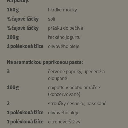
Na placky:
160 g
hladké mouky
½ čajové lžičky
soli
½ čajové lžičky
prášku do pečiva
100 g
řeckého jogurtu
1 polévková lžíce
olivového oleje
Na aromatickou paprikovou pastu:
3
červené papriky, upečené a
oloupané
100 g
chipotle v adobo omáčce
(konzervované)
2
stroužky česneku, nasekané
1 polévková lžíce
olivového oleje
1 polévková lžíce
citronové šťávy