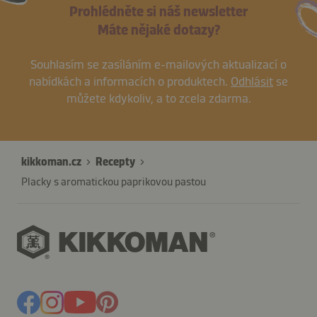
Prohlédněte si náš newsletter
Máte nějaké dotazy?
Souhlasím se zasíláním e-mailových aktualizací o
nabídkách a informacích o produktech.
Odhlásit
se
můžete kdykoliv, a to zcela zdarma.
kikkoman.cz
Recepty
Placky s aromatickou paprikovou pastou