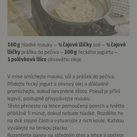
160 g
hladké mouky –
½ čajové lžičky
soli –
½ čajové
lžičky
prášku do pečiva –
100 g
řeckého jogurtu –
1 polévková lžíce
olivového oleje
V míse smíchejte mouku, sůl a prášek do pečiva.
Přidejte řecký jogurt a olivový olej a důkladně
promíchejte, dokud nevznikne těsto. Pokud je příliš
lepivé, postupně přisypávejte mouku.
Těsto přeneste na lehce pomoučený povrch a hněťte
přibližně 5 minut, dokud nebude hladké. Rozdělte ho
na dvě stejné části a vytvarujte z nich koule. Každou
vyválejte na tenkou placku.
Rozehřejte pánev na středním ohni a lehce ji potřete