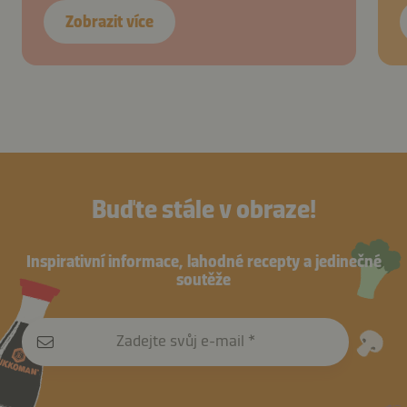
Zobrazit více
Buďte stále v obraze!
Inspirativní informace, lahodné recepty a jedinečné
soutěže
Zadejte svůj e-mail