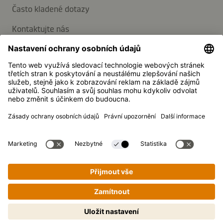
Často kladené dotazy
Kontaktujte nás
Přihlaste se k odběru novinek
Média
Kikkoman je registrovaná ochranná známka společnosti
Kikkoman Corporation, Japonsko.
© Kikkoman Trading Europe GmbH 2023 – 2026
Theodorstraße 180, 40472 Düsseldorf, Německo
Obchodní rejstřík č.: HRB 35856 (u Zemského soudu v
Düsseldorfu)
Nastavení ochrany soukromí
Právní informace
Ochrana osobních údajů
Snadné vaření krok za krokem!
Klepněte a jděte na to.