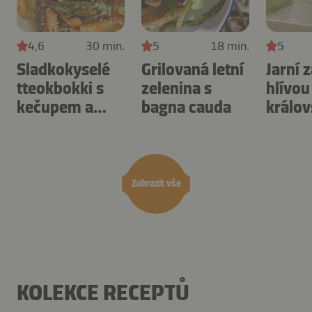
4,6
30 min.
5
18 min.
5
Sladkokyselé
Grilovaná letní
Jarní 
tteokbokki s
zelenina s
hlívou
kečupem a
bagna cauda
králov
kimchi
vietn
omáčkou
omáč
Zobrazit vše
KOLEKCE RECEPTŮ