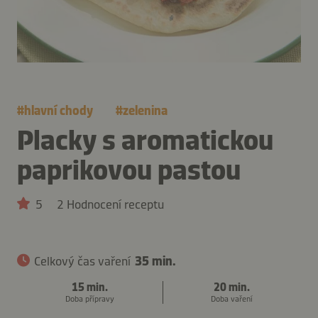
#
hlavní chody
#
zelenina
Placky s aromatickou
paprikovou pastou
5
2 Hodnocení receptu
Celkový čas vaření
35 min.
15 min.
20 min.
Doba přípravy
Doba vaření