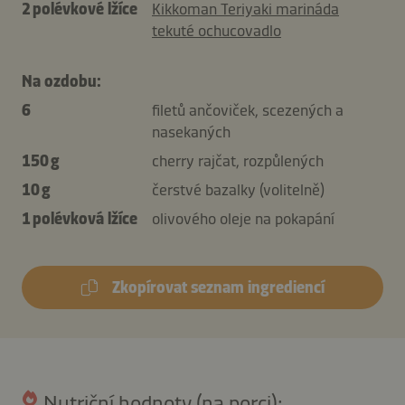
2 polévkové lžíce
Kikkoman Teriyaki marináda
tekuté ochucovadlo
Na ozdobu:
6
filetů ančoviček, scezených a
nasekaných
150 g
cherry rajčat, rozpůlených
10 g
čerstvé bazalky (volitelně)
1 polévková lžíce
olivového oleje na pokapání
Zkopírovat seznam ingrediencí
Nutriční hodnoty (na porci):