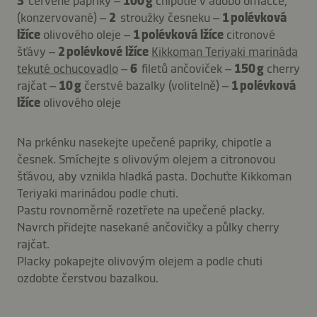
3
červené papriky –
100 g
chipotle v adobo omáčce,
(konzervované) –
2
stroužky česneku –
1 polévková
lžíce
olivového oleje –
1 polévková lžíce
citronové
šťávy –
2 polévkové lžíce
Kikkoman Teriyaki marináda
tekuté ochucovadlo
–
6
filetů ančoviček –
150 g
cherry
rajčat –
10 g
čerstvé bazalky (volitelně) –
1 polévková
lžíce
olivového oleje
Na prkénku nasekejte upečené papriky, chipotle a
česnek. Smíchejte s olivovým olejem a citronovou
šťávou, aby vznikla hladká pasta. Dochuťte Kikkoman
Teriyaki marinádou podle chuti.
Pastu rovnoměrně rozetřete na upečené placky.
Navrch přidejte nasekané ančovičky a půlky cherry
rajčat.
Placky pokapejte olivovým olejem a podle chuti
ozdobte čerstvou bazalkou.