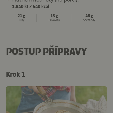
1.840 kJ
/
440 kcal
21 g
13 g
48 g
Tuky
Bílkoviny
Sacharidy
POSTUP PŘÍPRAVY
Krok 1