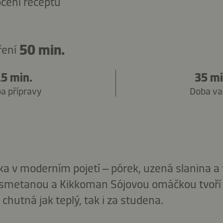
cení receptu
50 min.
ření
15 min.
35 mi
a přípravy
Doba va
ka v moderním pojetí – pórek, uzená slanina a
, smetanou a Kikkoman Sójovou omáčkou tvoří
 chutná jak teplý, tak i za studena.