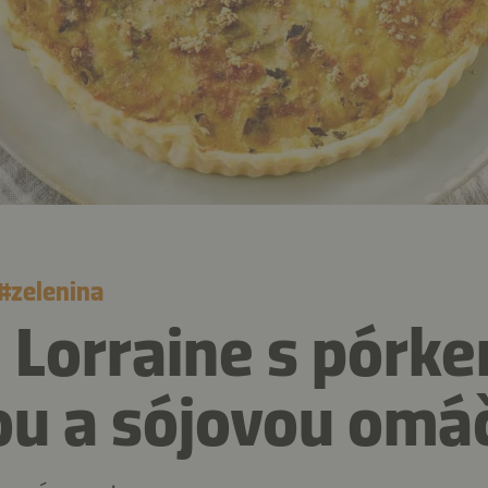
#
zelenina
 Lorraine s pórk
ou a sójovou omá