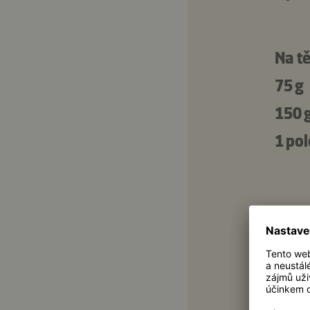
Na tě
75 g
150 
1 pol
Na ná
4