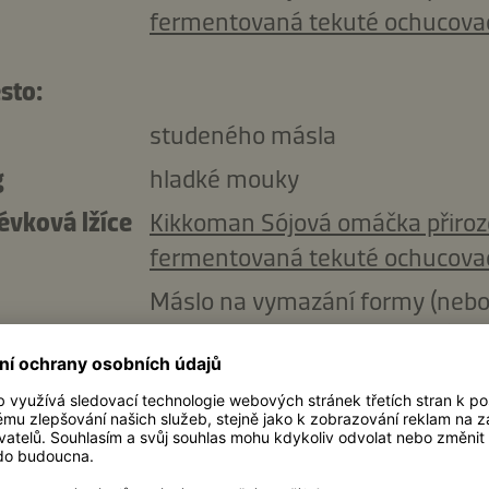
fermentovaná tekuté ochucova
sto:
studeného másla
g
hladké mouky
évková lžíce
Kikkoman Sójová omáčka přiro
fermentovaná tekuté ochucova
Máslo na vymazání formy (neb
hotové těsto na quiche/tart)
plň a zálivku:
vejce