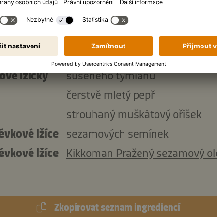
g
smetany
l
Kikkoman Sójová omáčka přiro
fermentovaná tekuté ochucova
g
strouhaného sýra
ové lžičky
sušeného tymiánu
čerstvě mletý pepř
strouhaný muškátový oříšek
évkové lžíce
sezamových semínek
évkové lžíce
Kikkoman Pražený sezamový ol
Zkopírovat seznam ingrediencí