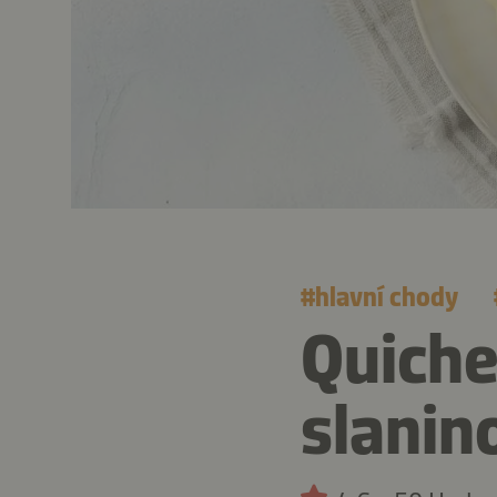
#
hlavní chody
Quiche
slanin