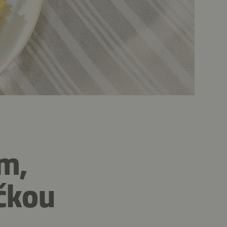
em,
čkou