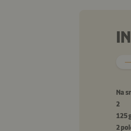
I
Na s
2
125 
2 pol