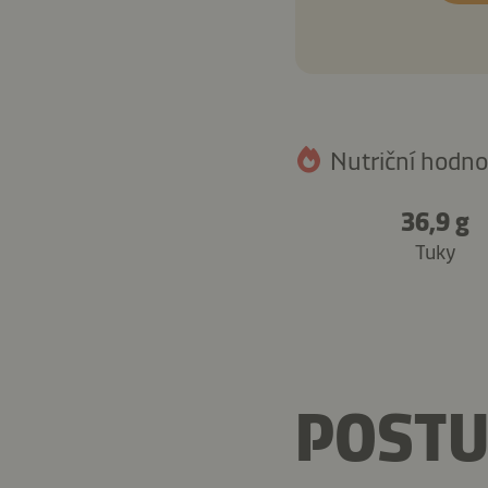
Nutriční hodnot
36,9 g
Tuky
POSTU