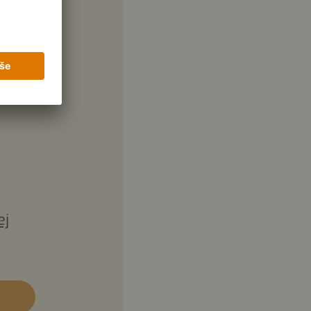
zeně
dlo
ej