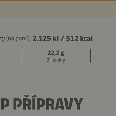
2.125 kJ
/
512 kcal
y (na porci):
22,2 g
Bílkoviny
P PŘÍPRAVY