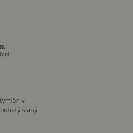
n.
ření
 tymián v
 bohatý slaný