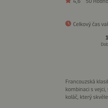
4,6
50 Hodno
Celkový čas va
Dob
Francouzská klasi
kombinaci s vejci
koláč, který skvěle