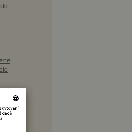
dlo
zeně
dlo
o