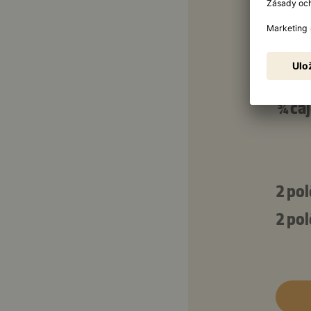
200 
90 m
150 
¾ čaj
2 pol
2 pol