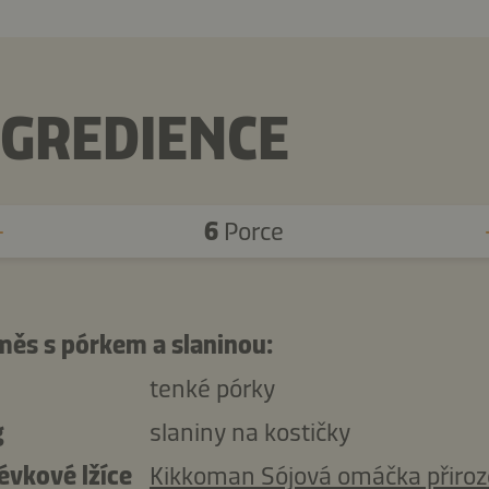
NGREDIENCE
6
Porce
měs s pórkem a slaninou:
tenké pórky
g
slaniny na kostičky
évkové lžíce
Kikkoman Sójová omáčka přiro