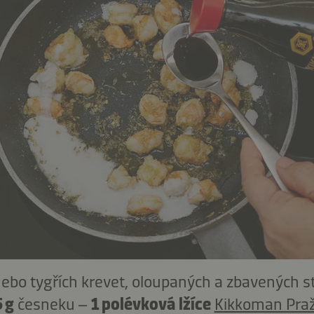
nebo tygřích krevet, oloupaných a zbavených s
5 g
česneku –
1 polévková lžíce
Kikkoman Pra