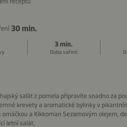
ení receptu
30 min.
ření
3 min.
vy
Doba vaření
D
thajský salát z pomela připravíte snadno za p
 jemné krevety a aromatické bylinky v pikantní
u omáčkou a Kikkoman Sezamovým olejem, do
í letní salát.