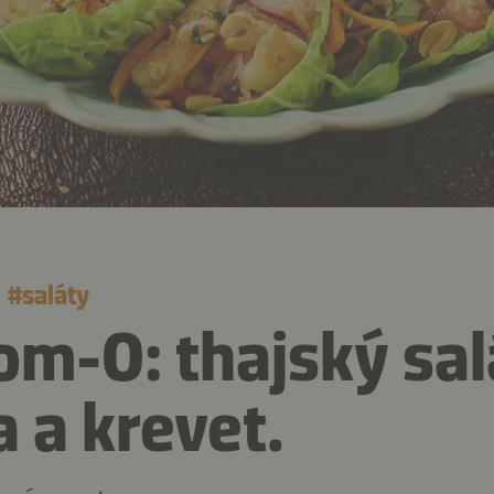
#
saláty
m-O: thajský sal
 a krevet.