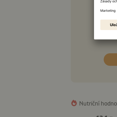
1 pol
1 pol
8
Nutriční hodnot