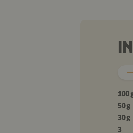
I
100 
50 g
30 g
3