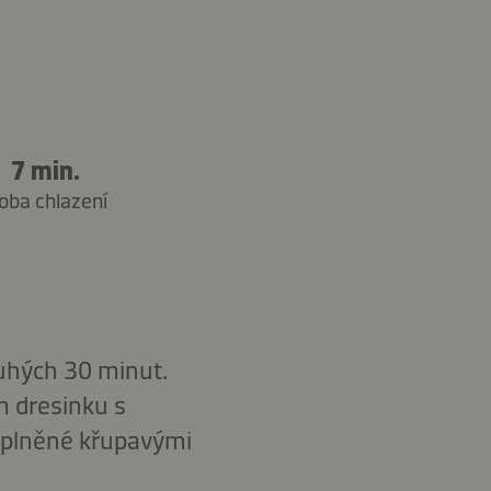
7 min.
oba chlazení
ouhých 30 minut.
m dresinku s
plněné křupavými