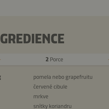
NGREDIENCE
2
Porce
g
pomela nebo grapefruitu
červené cibule
mrkve
snítky koriandru