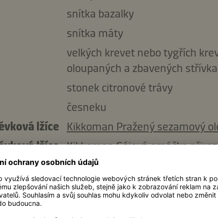
snítka bazalky
snítka máty
velkých krevet nebo tygřích krev
oloupaných a zbavených střívka
stonek citronové trávy
česneku
évková lžíce
Kikkoman Pražený sezamový ol
évková lžíce
Kikkoman Sójová omáčka přiro
fermentovaná tekuté ochucova
évková lžíce
kokosového mléka
ové lžičky
rybí omáčky