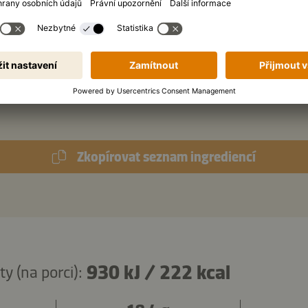
évková lžíce
pražených ořechů, nadrcených
(arašídy nebo kešu)
évková lžíce
smažené cibulky
listů římského salátu
Zkopírovat seznam ingrediencí
930 kJ
/
222 kcal
y (na porci):