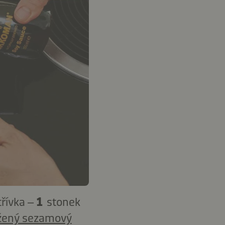
třívka –
1
stonek
žený sezamový