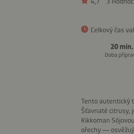
4,7
3 Hodnoc
Celkový čas va
20 min.
Doba přípra
Tento autentický 
Šťavnaté citrusy,
Kikkoman Sójovo
ořechy — osvěžujíc