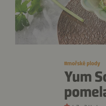
#
mořské plody
Yum So
pomela