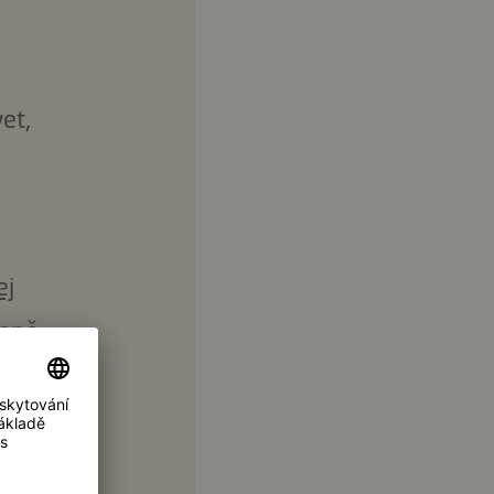
et,
ej
zeně
dlo