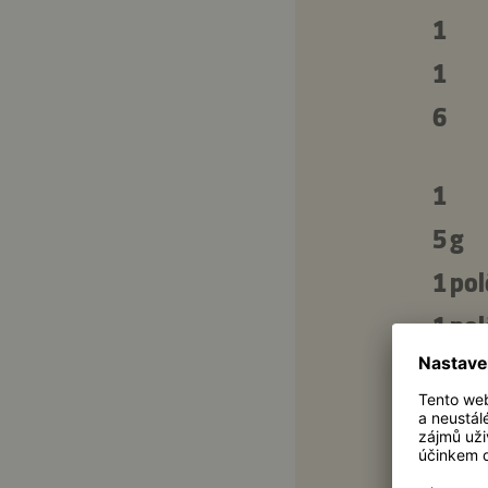
1
1
6
1
5 g
1 pol
1 pol
1 pol
2 čaj