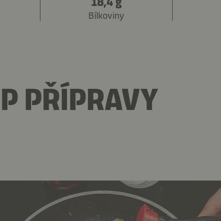
18,4 g
Bílkoviny
P PŘÍPRAVY