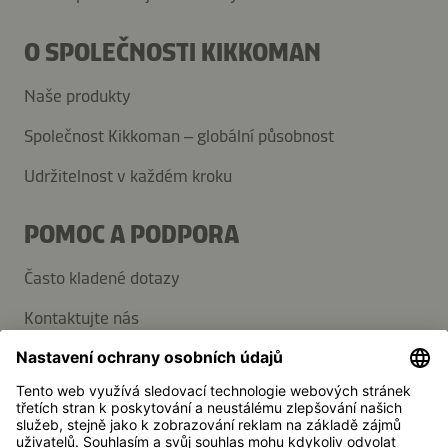
O SPOLEČNOSTI KIKKOMAN
Naše produkty
Společnost Kikkoman – globální působnost
Udržitelnost v každém kroku
POMOC A PODPORA
Často kladené dotazy
Kontaktujte nás
Přihlaste se k odběru novinek
Média