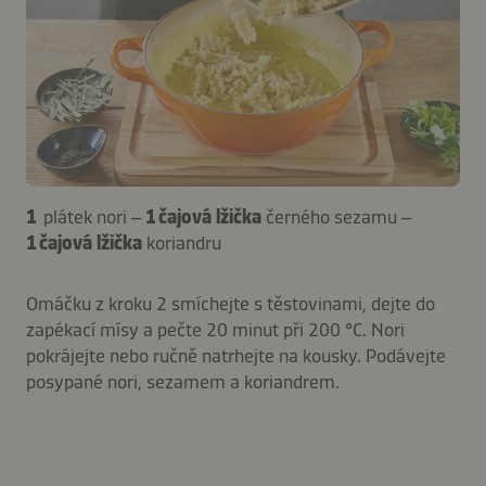
1
plátek nori –
1 čajová lžička
černého sezamu –
1 čajová lžička
koriandru
Omáčku z kroku 2 smíchejte s těstovinami, dejte do
zapékací mísy a pečte 20 minut při 200 °C. Nori
pokrájejte nebo ručně natrhejte na kousky. Podávejte
posypané nori, sezamem a koriandrem.