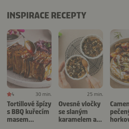
INSPIRACE RECEPTY
4
30 min.
25 min.
Tortillové špízy
Ovesné vločky
Camem
s BBQ kuřecím
se slaným
pečen
masem
karamelem a
horko
připravené v
ořechy
fritéze