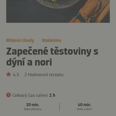
#
hlavní chody
#
zelenina
Zapečené těstoviny s
dýní a nori
4,5
2 Hodnocení receptu
Celkový čas vaření
1 h
20 min.
40 min.
Doba přípravy
Doba vaření