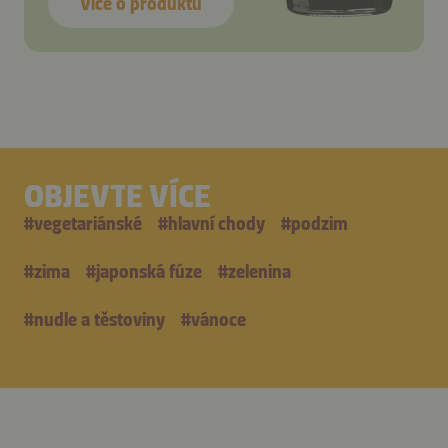
Více o produktu
OBJEVTE VÍCE
#
vegetariánské
#
hlavní chody
#
podzim
#
zima
#
japonská fúze
#
zelenina
#
nudle a těstoviny
#
vánoce