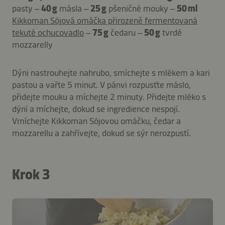
pasty –
40 g
másla –
25 g
pšeničné mouky –
50 ml
Kikkoman Sójová omáčka přirozeně fermentovaná
tekuté ochucovadlo
–
75 g
čedaru –
50 g
tvrdé
mozzarelly
Dýni nastrouhejte nahrubo, smíchejte s mlékem a kari
pastou a vařte 5 minut. V pánvi rozpusťte máslo,
přidejte mouku a míchejte 2 minuty. Přidejte mléko s
dýní a míchejte, dokud se ingredience nespojí.
Vmíchejte Kikkoman Sójovou omáčku, čedar a
mozzarellu a zahřívejte, dokud se sýr nerozpustí.
Krok 3