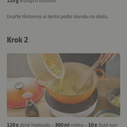
120 g
krátkých těstovin
Uvařte těstoviny al dente podle návodu na obalu.
Krok 2
120 g
dýně Hokkaido –
300 ml
mléka –
10 g
žluté kari