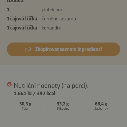
Ozdoba:
1
plátek nori
1 čajová lžička
černého sezamu
1 čajová lžička
koriandru
Zkopírovat seznam ingrediencí
Nutriční hodnoty (na porci):
1.641 kJ
/
392 kcal
30,3 g
33,2 g
66,4 g
Tuky
Bílkoviny
Sacharidy