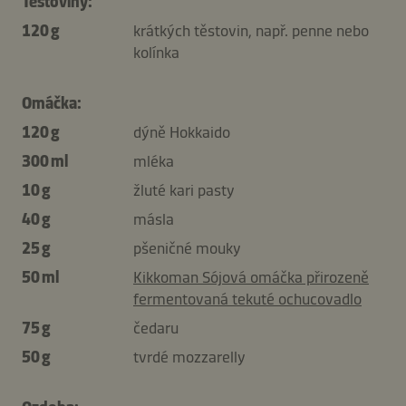
Těstoviny:
120 g
krátkých těstovin, např. penne nebo
kolínka
Omáčka:
120 g
dýně Hokkaido
300 ml
mléka
10 g
žluté kari pasty
40 g
másla
25 g
pšeničné mouky
50 ml
Kikkoman Sójová omáčka přirozeně
fermentovaná tekuté ochucovadlo
75 g
čedaru
50 g
tvrdé mozzarelly