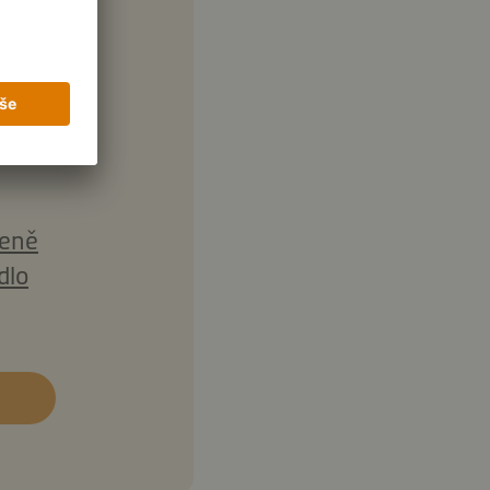
zeně
dlo