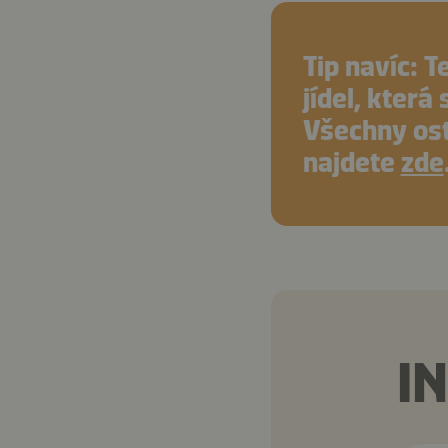
Tip navíc: T
jídel, která
Všechny ost
najdete
zde
I