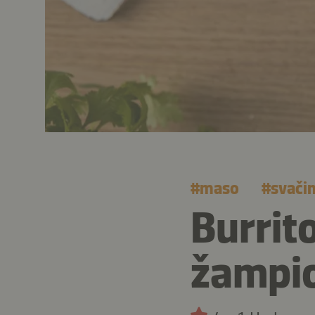
#
maso
#
svači
Burrit
žampio