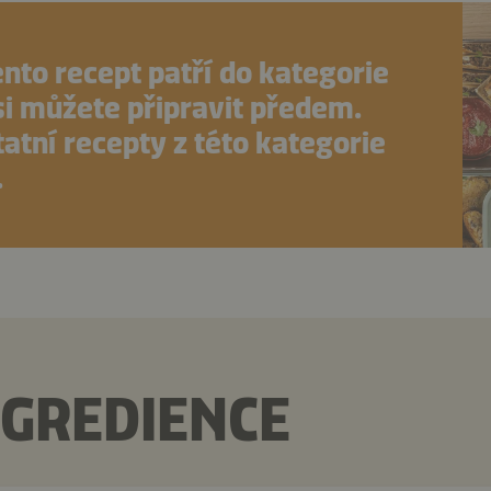
ento recept patří do kategorie
 si můžete připravit předem.
atní recepty z této kategorie
.
NGREDIENCE