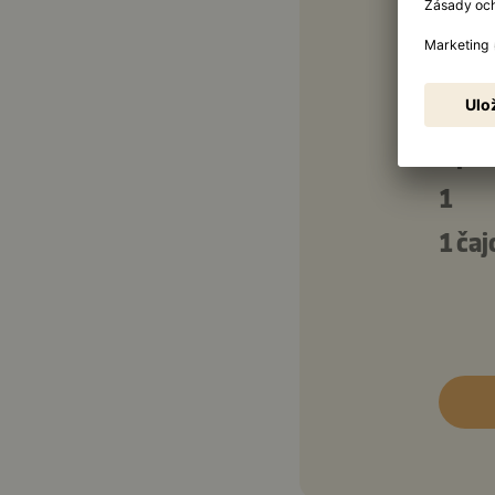
2
Omáč
2 pol
1
1 čaj