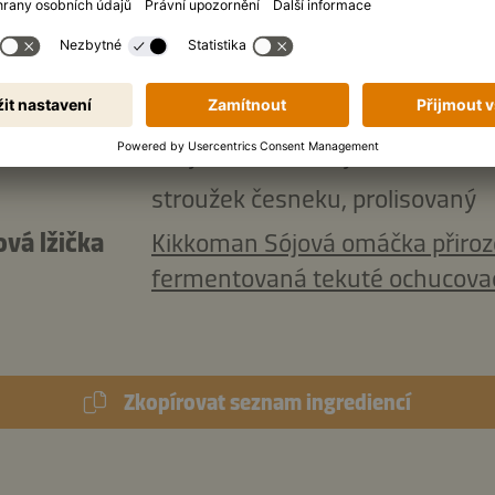
tortilly
ka:
évkové lžíce
zakysané smetany
stroužek česneku, prolisovaný
ová lžička
Kikkoman Sójová omáčka přiro
fermentovaná tekuté ochucova
Zkopírovat seznam ingrediencí