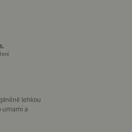
n.
ření
oplněné lehkou
o umami a