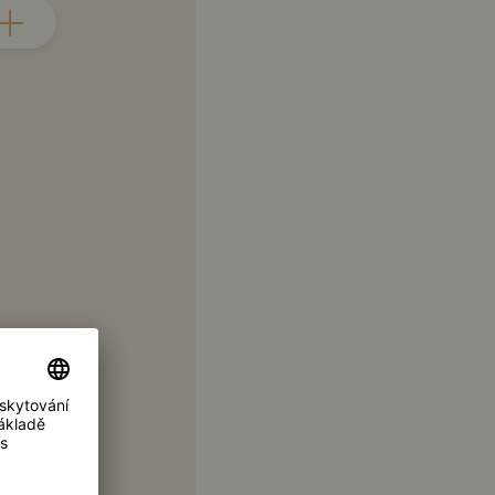
zeně
dlo