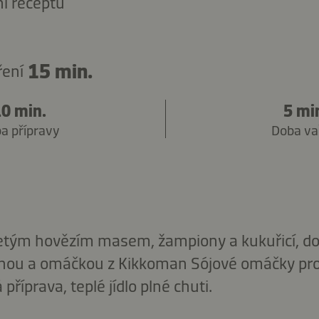
í receptu
15 min.
ření
10 min.
5 mi
a přípravy
Doba va
letým hovězím masem, žampiony a kukuřicí, d
ou a omáčkou z Kikkoman Sójové omáčky pr
příprava, teplé jídlo plné chuti.