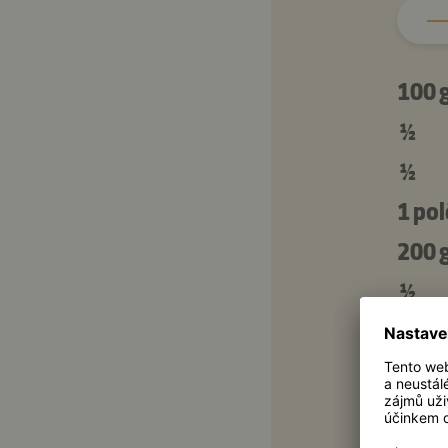
100 
½
½
1 pol
200 
½
1 pol
200 
1 g