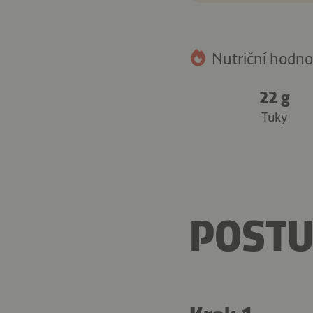
Nutriční hodnot
22 g
Tuky
POSTU