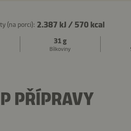
2.387 kJ
/
570 kcal
y (na porci):
31 g
Bílkoviny
P PŘÍPRAVY