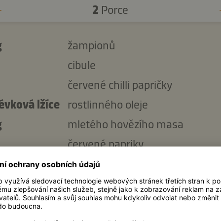
2
Porce
g
žampionů
cibule
červené chilli papričky
évková lžíce
rostlinného oleje
g
mletého hovězího masa
červené papriky
évková lžíce
Kikkoman Sójová omáčka přiro
fermentovaná tekuté ochucova
g
konzervované kukuřice
nasekaného koriandru