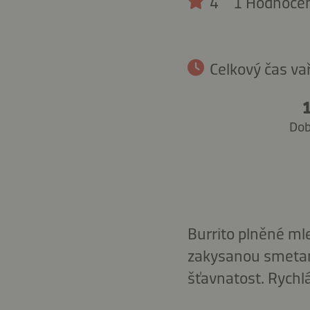
4
1 Hodnocen
Celkový čas va
Dob
Burrito plněné m
zakysanou smetan
šťavnatost. Rychlá 