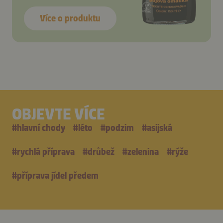
Více o produktu
OBJEVTE VÍCE
#
hlavní chody
#
léto
#
podzim
#
asijská
#
rychlá příprava
#
drůbež
#
zelenina
#
rýže
#
příprava jídel předem