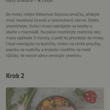
hlavy brokolice –
½
cibule
Do misky nalijte Kikkoman Sójovou omáčku, přidejte
med, nasekaný česnek a nastrouhaný zázvor. Dobře
promíchejte. Kuřecí maso nakrájejte na kostky a
obalte v marinádě. Na pánvi rozehřejte rostlinný olej,
maso opékejte 3 minuty, a poté ho přendejte do misky.
Cibuli nakrájejte na kostičky, mrkev na tenké proužky,
papriku na nudličky a brokolici rozdělte na malé
růžičky. Ve stejné pánvi orestujte zeleninu.
Krok 2