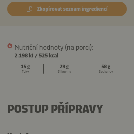
Zkopírovat seznam ingrediencí
Nutriční hodnoty (na porci):
2.198 kJ
/
525 kcal
15 g
29 g
58 g
Tuky
Bílkoviny
Sacharidy
POSTUP PŘÍPRAVY