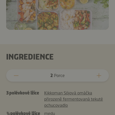
INGREDIENCE
2
Porce
3 polévkové lžíce
Kikkoman Sójová omáčka
přirozeně fermentovaná tekuté
ochucovadlo
½ polévkové lžíce
medu