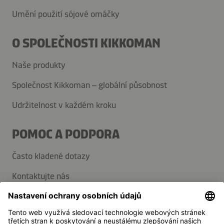
Umění použití sójové omáčky
O SPOLEČNOSTI KIKKOMAN
Naše produkty
Společnost Kikkoman – globální působnost
Udržitelnost v každém kroku
POMOC A PODPORA
Často kladené dotazy
Kontaktujte nás
Přihlaste se k odběru novinek
Média