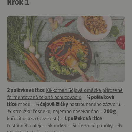
Krok 1
2 polévkové lžíce
Kikkoman Sójová omáčka přirozeně
fermentovaná tekuté ochucovadlo
–
½ polévkové
lžíce
medu –
½ čajové lžičky
nastrouhaného zázvoru –
½
stroužku česneku, najemno nasekaného –
200 g
kuřecího prsa (bez kosti) –
1 polévková lžíce
rostlinného oleje –
½
mrkve –
½
červené papriky –
½