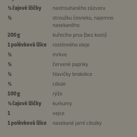
½ čajové lžičky
nastrouhaného zázvoru
½
stroužku česneku, najemno
nasekaného
200 g
kuřecího prsa (bez kosti)
1 polévková lžíce
rostlinného oleje
½
mrkve
½
červené papriky
½
hlavičky brokolice
½
cibule
100 g
rýže
½ čajové lžičky
kurkumy
1
vejce
1 polévková lžíce
nasekané jarní cibulky