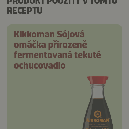
PRODUKT POUŽITÝ V TOMTO
RECEPTU
Kikkoman Sójová
omáčka přirozeně
fermentovaná tekuté
ochucovadlo