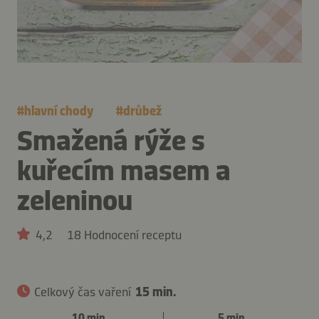
#
hlavní chody
#
drůbež
Smažená rýže s
kuřecím masem a
zeleninou
4,2
18 Hodnocení receptu
Celkový čas vaření
15 min.
10 min.
5 min.