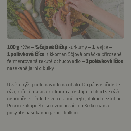
100 g
rýže –
½ čajové lžičky
kurkumy –
1
vejce –
1 polévková lžíce
Kikkoman Sójová omáčka přirozeně
fermentovaná tekuté ochucovadlo
–
1 polévková lžíce
nasekané jarní cibulky
Uvařte rýži podle návodu na obalu. Do pánve přidejte
rýži, kuřecí maso a kurkumu a restujte, dokud se rýže
neprohřeje. Přidejte vejce a míchejte, dokud neztuhne.
Pokrm zakápněte sójovou omáčkou Kikkoman a
posypte nasekanou jarní cibulkou.