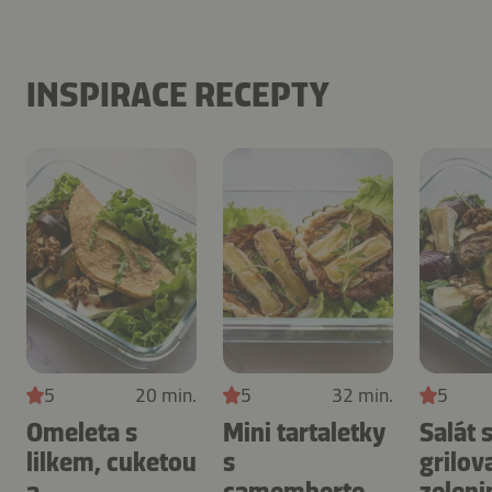
INSPIRACE RECEPTY
5
20 min.
5
32 min.
5
Omeleta s
Mini tartaletky
Salát 
lilkem, cuketou
s
grilov
a
camembertem
zeleni