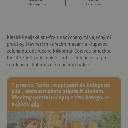
Doba přípravy
Doba vaření
Klasické asijské stir-fry s nadýchanými vaječnými
proužky, šťavnatým kuřecím masem a křupavou
zeleninou, dochucené Kikkoman Sójovou omáčkou.
Rychlé, vyvážené a plné chuti – ideální volba pro
snadnou a chutnou večeři během týdne.
Tip navíc: Tento recept patří do kategorie
jídel, která si můžete připravit předem.
Všechny ostatní recepty z této kategorie
najdete
zde
.